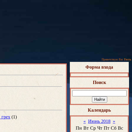
Приветствую Вас
Гость
Форма входа
Поиск
Календарь
 грех
(1)
«
Июнь 2018
»
Пн
Вт
Ср
Чт
Пт
Сб
Вс