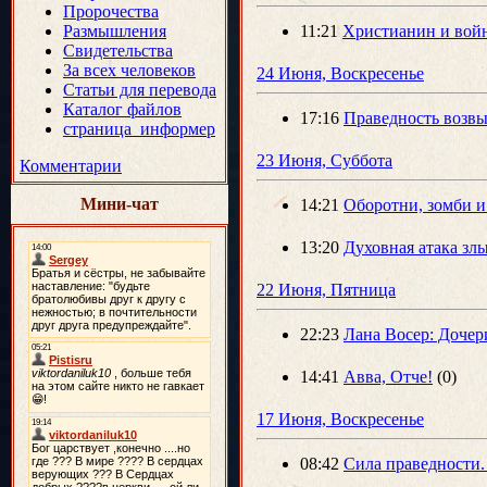
Пророчества
Размышления
11:21
Христианин и вой
Свидетельства
За всех человеков
24 Июня, Воскресенье
Статьи для перевода
Каталог файлов
17:16
Праведность возвы
страница_информер
23 Июня, Суббота
Комментарии
Мини-чат
14:21
Оборотни, зомби и
13:20
Духовная атака зл
22 Июня, Пятница
22:23
Лана Восер: Дочери
14:41
Авва, Отче!
(0)
17 Июня, Воскресенье
08:42
Сила праведности.