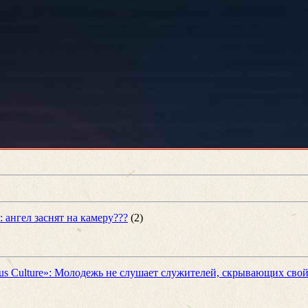
 ангел заснят на камеру???
(2)
us Culture»: Молодежь не слушает служителей, скрывающих свой