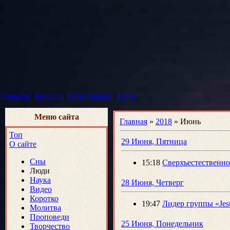
Главная
|
Беседка
|
Регистрация
|
Вход
Меню сайта
Главная
»
2018
»
Июнь
Топ
29 Июня, Пятница
О сайте
Сны
15:18
Сверхъестественно:
Люди
Наука
28 Июня, Четверг
Видео
Коротко
19:47
Лидер группы «Jes
Молитва
Проповеди
25 Июня, Понедельник
Творчество