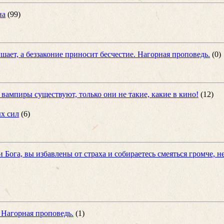
на
(99)
шает, а беззаконие приносит бесчестие. Нагорная проповедь.
(0)
 вампиры существуют, только они не такие, какие в кино!
(12)
ых сил
(6)
 Бога, вы избавлены от страха и собираетесь смеяться громче, н
 Нагорная проповедь.
(1)