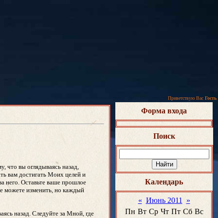
Приветствую Вас
Гость
Форма входа
Поиск
у, что вы оглядываясь назад,
ать вам достигать Моих целей и
Календарь
за него. Оставьте ваше прошлое
 не можете изменить, но каждый
«
Июнь 2011
»
Пн
Вт
Ср
Чт
Пт
Сб
Вс
аясь назад. Следуйте за Мной, где