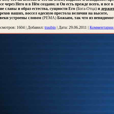
се через Него и в Нём создано; и Он есть прежде всего, и все 
ние славы и образ естества, сущности Его
(Бога-Отца)
и
держит
ехов наших, воссел одесную престола величия на высоте,
 веки устроены словом
(РЕМА)
Божьим, так что из невидимог
смотров:
1604
|
Добавил:
traubin
|
Дата:
29.06.2011
|
Комментарии 