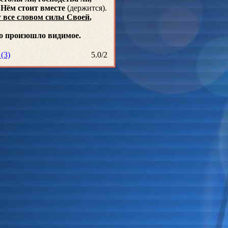
в Нём стоит вместе
(держится).
 все словом силы Своей
,
о произошло видимое.
(3)
5.0
/
2