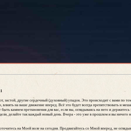
11
т, застой, другие сердечный (духовный) упадок. Это происходит с вами по том
, влиять на ваше движение вперед. Всё это будет всегда препятствовать и меш
ыть камнем преткновения для вас, если вы, оглядываясь на него и держитесь 
 цели, делайте так каждый новый день. Вчера - это уже в прошлом и вы ничего
оточитесь на Моей воле на сегодня. Продвигайтесь со Мной вперед, не оглядыв