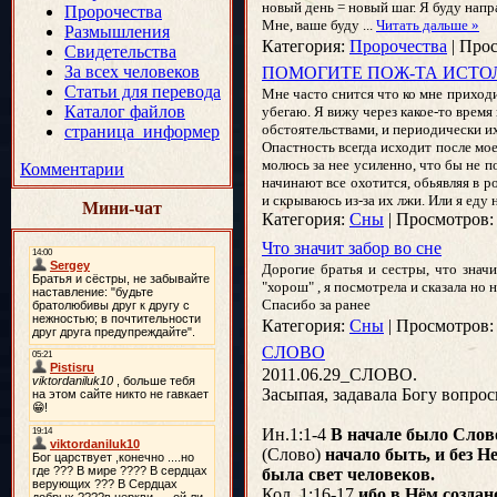
новый день = новый шаг. Я буду напр
Пророчества
Мне, ваше буду
...
Читать дальше »
Размышления
Категория:
Пророчества
|
Прос
Свидетельства
За всех человеков
ПОМОГИТЕ ПОЖ-ТА ИСТОЛ
Статьи для перевода
Мне часто снится что ко мне приходит
Каталог файлов
убегаю. Я вижу через какое-то время
обстоятельствами, и периодически их 
страница_информер
Опастность всегда исходит после моег
молюсь за нее усиленно, что бы не по
Комментарии
начинают все охотится, обьявляя в ро
и скрываюсь из-за их лжи. Или я еду 
Мини-чат
Категория:
Сны
|
Просмотров:
Что значит забор во сне
Дорогие братья и сестры, что знач
"хорош" , я посмотрела и сказала но 
Спасибо за ранее
Категория:
Сны
|
Просмотров:
СЛОВО
2011.06.29_СЛОВО.
Засыпая, задавала Богу вопро
Ин.1:1-4
В начале было Слово
(Слово)
начало быть, и без Н
была свет человеков.
Кол. 1:16-17
ибо в Нём создан