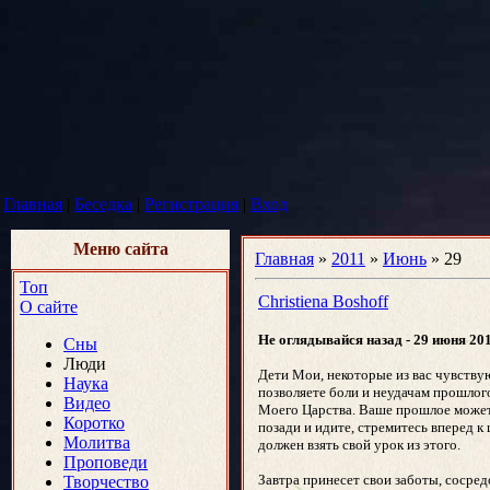
Главная
|
Беседка
|
Регистрация
|
Вход
Меню сайта
Главная
»
2011
»
Июнь
»
29
Топ
Christiena Boshoff
О сайте
Не оглядывайся назад - 29 июня 20
Сны
Люди
Дети Мои, некоторые из вас чувствую
Наука
позволяете боли и неудачам прошлого
Видео
Моего Царства. Ваше прошлое может б
Коротко
позади и идите, стремитесь вперед к
Молитва
должен взять свой урок из этого.
Проповеди
Завтра принесет свои заботы, сосред
Творчество