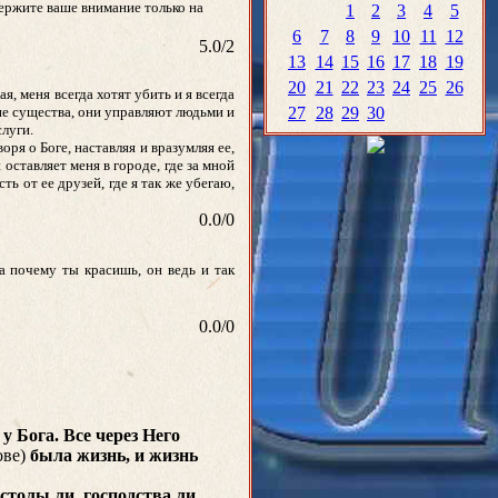
Держите ваше внимание только на
1
2
3
4
5
6
7
8
9
10
11
12
5.0
/
2
13
14
15
16
17
18
19
20
21
22
23
24
25
26
я, меня всегда хотят убить и я всегда
кие существа, они управляют людьми и
27
28
29
30
слуги.
оря о Боге, наставляя и вразумляя ее,
оставляет меня в городе, где за мной
ть от ее друзей, где я так же убегаю,
0.0
/
0
а почему ты красишь, он ведь и так
0.0
/
0
у Бога. Все через Него
ове)
была жизнь, и жизнь
естолы ли, господства ли,