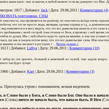
авлять ваши шаги - шаг за шагом, в любой момент, если вы доверите это Мне. 
мотров:
1817
|
Добавил:
Jack
|
Дата:
29.06.2011
|
Комментарии (4)
КОВАТЬ повторяющ. СНЫ
 опастность, она проявляется по-разному, но опастность всегда очень серьезна
 побегов, что это не просто люди, милиция, органы охраны и т.д., а демоничес
вид изменяется и я могу видеть, что это все дьявольская напасть и его силы и 
о пребывания с моей сестрой. (она отошла от Бога, я провожу с ней время, гов
гибла ее душа). Мы с ней обычто куда-то едем на машине, и или она уезжает и 
зыск, где как я сказала потом вижу, что это все дьявольские силы. Или опастнос
на машине и она заезжает в ресторан, г
...
Читать дальше »
1613
|
Добавил:
Lidiya
|
Дата:
29.06.2011
|
Комментарии (10)
ит забор во сне красить, большой и каменный но чужой, еще задали вопрос 
ничего так будет лучше
1960
|
Добавил:
Kari
|
Дата:
29.06.2011
|
Комментарии (3)
сы. Проснулась утром с пониманием, ясным видением.
, и Слово было у Бога, и Слово было Бог. Оно было в начале 
его
(Слова)
ничто не начало быть, что начало быть. В Нем
(Сл
о все, что на небесах и что на земле, видимое и невидимое: пр