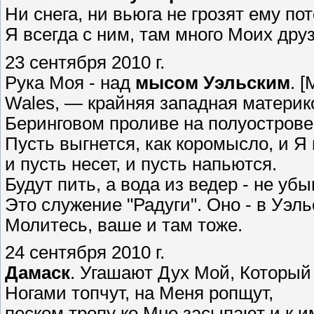
Ни снега, ни вьюга не грозят ему пот
Я всегда с ним, там много Моих дру
23 сентября 2010 г.
Рука Моя - над
мысом Уэльским
. 
Wales, — крайняя западная материк
Беринговом проливе на полуостров
Пусть выгнется, как коромысло, и Я
и пусть несет, и пусть напьются.
Будут пить, а вода из ведер - не убы
Это служение "Радуги". Оно - в Уэль
Молитесь, ваше и там тоже.
24 сентября 2010 г.
Дамаск
. Угашают Дух Мой, Который
Ногами топчут, на Меня ропщут,
песком тропу ко Мне засыпают и к 