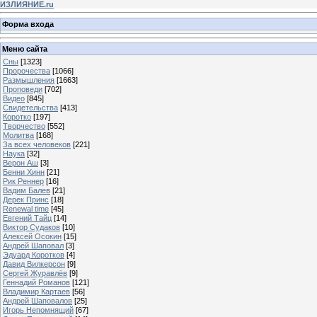
ИЗЛИЯНИЕ.ru
Форма входа
Меню сайта
Сны
[1323]
Пророчества
[1066]
Размышления
[1663]
Проповеди
[702]
Видео
[845]
Свидетельства
[413]
Коротко
[197]
Творчество
[552]
Молитва
[168]
За всех человеков
[221]
Наука
[32]
Верон Аш
[3]
Бенни Хинн
[21]
Рик Реннер
[16]
Вадим Балев
[21]
Дерек Принс
[18]
Renewal time
[45]
Евгений Тайц
[14]
Виктор Судаков
[10]
Алексей Осокин
[15]
Андрей Шаповал
[3]
Эдуард Коротков
[4]
Давид Вилкерсон
[9]
Сергей Журавлёв
[9]
Геннадий Романов
[121]
Владимир Картаев
[56]
Андрей Шаповалов
[25]
Игорь Непомнящий
[67]