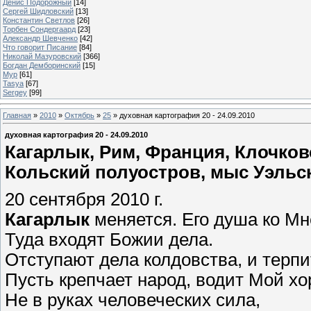
Денис Подорожный
[14]
Сергей Шидловский
[13]
Константин Светлов
[26]
Торбен Сондергаард
[23]
Александр Шевченко
[42]
Что говорит Писание
[84]
Николай Мазуровский
[366]
Богдан Демборинский
[15]
Мур
[61]
Tasya
[67]
Sergey
[99]
Главная
»
2010
»
Октябрь
»
25
» духовная картография 20 - 24.09.2010
духовная картография 20 - 24.09.2010
Кагарлык, Рим, Франция, Клочков
Кольский полуостров, мыс Уэльс
20 сентября 2010 г.
Кагарлык
меняется. Его душа ко Мн
Туда входят Божии дела.
Отступают дела колдовства, и терпи
Пусть крепчает народ, водит Мой хо
Не в руках человеческих сила,