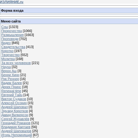
ИЗЛИЯНИЕ.ru
Форма входа
Меню сайта
Сны
[1323]
Пророчества
[1066]
Размышления
[1663]
Проповеди
[702]
Видео
[845]
Свидетельства
[413]
Коротко
[197]
Творчество
[552]
Молитва
[168]
За всех человеков
[221]
Наука
[32]
Верон Аш
[3]
Бенни Хинн
[21]
Рик Реннер
[16]
Вадим Балев
[21]
Дерек Принс
[18]
Renewal time
[45]
Евгений Тайц
[14]
Виктор Судаков
[10]
Алексей Осокин
[15]
Андрей Шаповал
[3]
Эдуард Коротков
[4]
Давид Вилкерсон
[9]
Сергей Журавлёв
[9]
Геннадий Романов
[121]
Владимир Картаев
[56]
Андрей Шаповалов
[25]
Игорь Непомнящий
[67]