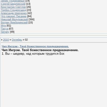
Денис Подорожный
[14]
Сергей Шидловский
[13]
Константин Светлов
[26]
Торбен Сондергаард
[23]
Александр Шевченко
[42]
Что говорит Писание
[84]
Николай Мазуровский
[366]
Богдан Демборинский
[15]
Мур
[61]
Tasya
[67]
Sergey
[99]
»
2010
»
Октябрь
»
02
Чип Ингрэм - Твоё божественное предназначение.
Чип Ингрэм. Твоё божественное предназначение.
1. Вы – шедевр, над которым трудится Бог.