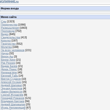
ИЗЛИЯНИЕ.ru
Форма входа
Меню сайта
Сны
[1323]
Пророчества
[1066]
Размышления
[1663]
Проповеди
[702]
Видео
[845]
Свидетельства
[413]
Коротко
[197]
Творчество
[552]
Молитва
[168]
За всех человеков
[221]
Наука
[32]
Верон Аш
[3]
Бенни Хинн
[21]
Рик Реннер
[16]
Вадим Балев
[21]
Дерек Принс
[18]
Renewal time
[45]
Евгений Тайц
[14]
Виктор Судаков
[10]
Алексей Осокин
[15]
Андрей Шаповал
[3]
Эдуард Коротков
[4]
Давид Вилкерсон
[9]
Сергей Журавлёв
[9]
Геннадий Романов
[121]
Владимир Картаев
[56]
Андрей Шаповалов
[25]
Игорь Непомнящий
[67]