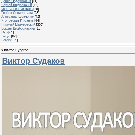
Денис Подорожный
[14]
Сергей Шидловский
[13]
Константин Светлов
[26]
Торбен Сондергаард
[23]
Александр Шевченко
[42]
Что говорит Писание
[84]
Николай Мазуровский
[366]
Богдан Демборинский
[15]
Мур
[61]
Tasya
[67]
Sergey
[99]
»
Виктор Судаков
Виктор Судаков