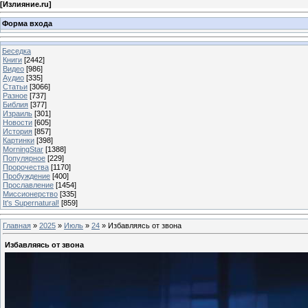
[
Излияние.ru
]
Форма входа
Беседка
Книги
[2442]
Видео
[986]
Аудио
[335]
Статьи
[3066]
Разное
[737]
Библия
[377]
Израиль
[301]
Новости
[605]
История
[857]
Картинки
[398]
MorningStar
[1388]
Популярное
[229]
Пророчества
[1170]
Пробуждение
[400]
Прославление
[1454]
Миссионерство
[335]
It's Supernatural!
[859]
Главная
»
2025
»
Июль
»
24
» Избавляясь от звона
Избавляясь от звона