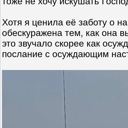
тоже не хочу искушать Госпо
Хотя я ценила её заботу о н
обескуражена тем, как она 
это звучало скорее как осуж
послание с осуждающим наст