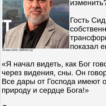
изменить
Гость Сид
собствен
трансформ
показал е
26 мая 2024 | SidRoth.org
«Я начал видеть, как Бог го
через видения, сны. Он гов
Все дары от Господа имеют 
природу и сердце Бога!»