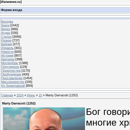
[
Излияние.ru
]
Форма входа
Беседка
Книги
[2442]
Видео
[986]
Аудио
[335]
Статьи
[3066]
Разное
[737]
Библия
[377]
Израиль
[301]
Новости
[605]
История
[857]
Картинки
[398]
MorningStar
[1388]
Популярное
[229]
Пророчества
[1170]
Пробуждение
[400]
Прославление
[1454]
Миссионерство
[335]
It's Supernatural!
[859]
Главная
»
2024
»
Июнь
»
15
» Marty Darracott (1252)
Marty Darracott (1252)
Бог говор
многие хр