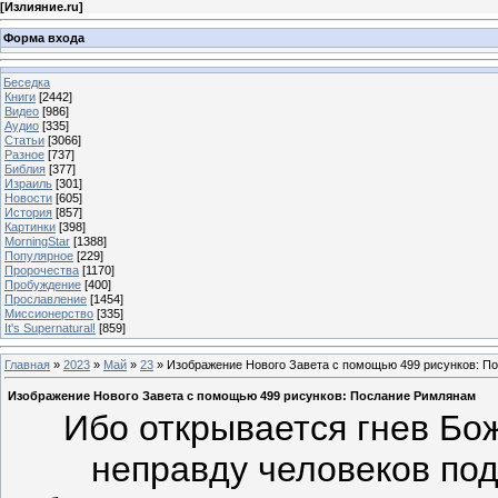
[
Излияние.ru
]
Форма входа
Беседка
Книги
[2442]
Видео
[986]
Аудио
[335]
Статьи
[3066]
Разное
[737]
Библия
[377]
Израиль
[301]
Новости
[605]
История
[857]
Картинки
[398]
MorningStar
[1388]
Популярное
[229]
Пророчества
[1170]
Пробуждение
[400]
Прославление
[1454]
Миссионерство
[335]
It's Supernatural!
[859]
Главная
»
2023
»
Май
»
23
» Изображение Нового Завета с помощью 499 рисунков: П
Изображение Нового Завета с помощью 499 рисунков: Послание Римлянам
Ибо открывается гнев Бож
неправду человеков по