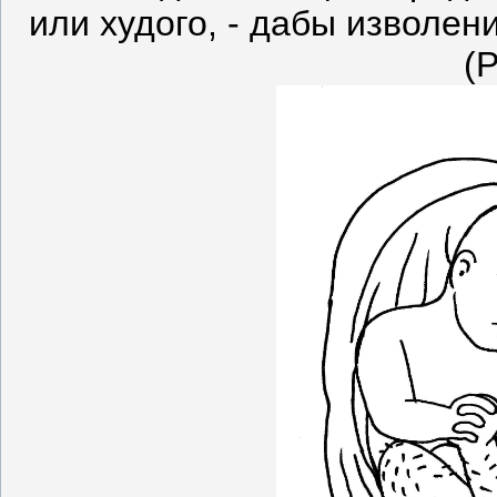
или худого, - дабы изволе
(Р