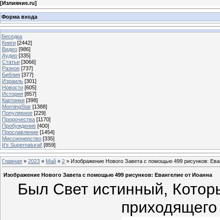
[
Излияние.ru
]
Форма входа
Беседка
Книги
[2442]
Видео
[986]
Аудио
[335]
Статьи
[3066]
Разное
[737]
Библия
[377]
Израиль
[301]
Новости
[605]
История
[857]
Картинки
[398]
MorningStar
[1388]
Популярное
[229]
Пророчества
[1170]
Пробуждение
[400]
Прославление
[1454]
Миссионерство
[335]
It's Supernatural!
[859]
Главная
»
2023
»
Май
»
2
» Изображение Нового Завета с помощью 499 рисунков: Ева
Изображение Нового Завета с помощью 499 рисунков: Евангелие от Иоанна
Был Свет истинный, Котор
приходящего 