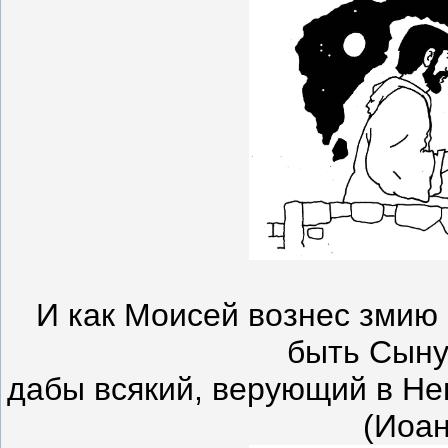
И как Моисей вознес змию 
быть Сыну
дабы всякий, верующий в Нег
(Иоан