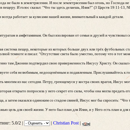
ода не было в землетрясении. И после землетрясения был огонь, но Господа не
 пещеру. И голос сказал: “Что ты здесь делаешь, Илия?” (3 Царств 19:11-13, N
 всегда работает за кулисами нашей жизни, внимательный к каждой детали.
уратам и амфетаминам. Он был изолирован от семьи и друзей и чувствовал себ
ая система пещер, некоторые из которых больше двух или трёх футбольных ста
лной темноте и писал: “Отсутствие света было уместно, потому что в тот момен
енно там Джонни подтвердил свою приверженность Иисусу Христу. Он сказал о
ствуете себя нелюбимым, недооценённым и подавленным. Прислушивайтесь к го
ь многим из нас сегодня. Петру, греющемуся у костра своих врагов, Иисус мог
торая открыто попросила у него секрет его силы, чтобы она могла предать ег
, а затем оказался одиноким со стадом свиней, Иисус мог бы спросить: “Что 
ю цель для своей жизни. У него был план для Илии, и у Него есть план и для 
тинг: 5.0/2 |
|
Christian Post
|