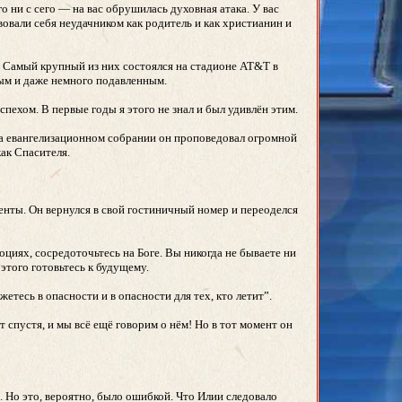
о ни с сего — на вас обрушилась духовная атака. У вас
вовали себя неудачником как родитель и как христианин и
 Самый крупный из них состоялся на стадионе AT&T в
нным и даже немного подавленным.
ехом. В первые годы я этого не знал и был удивлён этим.
р на евангелизационном собрании он проповедовал огромной
ак Спасителя.
менты. Он вернулся в свой гостиничный номер и переоделся
циях, сосредоточьтесь на Боге. Вы никогда не бываете ни
этого готовьтесь к будущему.
есь в опасности и в опасности для тех, кто летит”.
 спустя, и мы всё ещё говорим о нём! Но в тот момент он
). Но это, вероятно, было ошибкой. Что Илии следовало