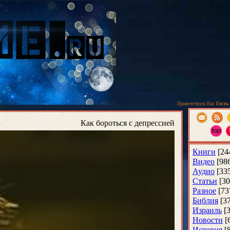
Приветствую Вас
Гость
Как бороться с депрессией
Книги
[24
Видео
[98
Аудио
[33
Статьи
[30
Разное
[73
Библия
[3
Израиль
[
Новости
[
История
[