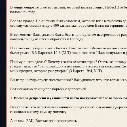
В конце концов, это же тот парень, который вызвал огонь с Небес! Это
половиной года!
Всё это правда. Но он также был человеком, который впал в глубокую д
столкнулся лицом к лицу с 400 злыми лжепророками Ваала на вершине го
В тот момент Илия, должно быть, был в приподнятом настроении от радо
наконец-то одумаются и обратятся к Господу.
Но этому не суждено было сбыться. Вместо этого Иезавель заключила кон
был в ужасе! В 3 Царствах 19:3 (NLT) говорится, что “Илия испугался и 
Почему он это сделал? Почему его так охватил страх? Опять же, потому 
говорит нам, что “он пошел один в пустыню, путешествуя весь день. Он 
моих предков, которые уже умерли" (3 Царств 19:4, NLT).
Вы когда-нибудь опускались так низко? Вас удивляет, что некоторые и
Вот несколько принципов борьбы с депрессией.
1. Времена депрессии и уязвимости часто наступают после великих п
Илия только что пережил величайшую победу своего служения, одержав 
готовился к этому самому моменту.
А потом - БАЦ! Вот так всё и закончилось.