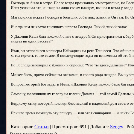
Господа не было в ветре. После ветра произошло землетрясение, но Госп
Илия услышал это, он закрыл лицо своим плащом, вышел и встал у входа в
Мы склонны искать Господа в больших событиях жизни, и Он там. Но Он
Иногда нам не хватает нежного шепота Господа. Тихий, тихий голос.
У Джонни Кэша был похожий опыт с пещерой. Он пристрастился к барбит
видеть ни один рассвет!”
Итак, он отправился в пещеры Найкаджек на реке Теннесси. Это обширн
хотел сделать то же самое. В последующие годы он вспоминал об этой по
Но Господь заговорил с Джонни и спросил: “Что ты здесь делаешь?” Им
Может быть, прямо сейчас вы оказались в своего рода пещере. Вы чув
Вопрос, который Бог задал и Илии, и Джонни Кэшу, можно было бы задат
Самсону, положившему голову на колени Далилы — той самой Далилы, ко
Блудному сыну, который покинул безопасный и надежный дом своего отца
Пришло время покинуть эту пещеру — или этот свинарник — и найти Божь
Категория:
Статьи
| Просмотров: 691 | Добавил:
Sergey
| Рей