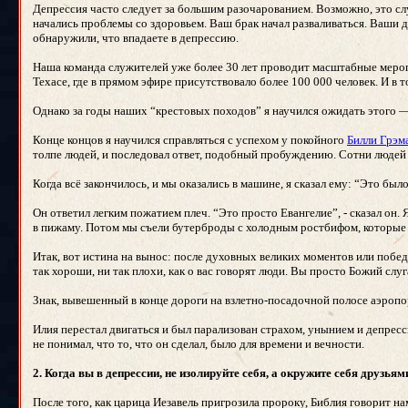
Депрессия часто следует за большим разочарованием. Возможно, это случ
начались проблемы со здоровьем. Ваш брак начал разваливаться. Ваши д
обнаружили, что впадаете в депрессию.
Наша команда служителей уже более 30 лет проводит масштабные меро
Техасе, где в прямом эфире присутствовало более 100 000 человек. И в
Однако за годы наших “крестовых походов” я научился ожидать этого — 
Конце концов я научился справляться с успехом у покойного
Билли Грэм
толпе людей, и последовал ответ, подобный пробуждению. Сотни людей 
Когда всё закончилось, и мы оказались в машине, я сказал ему: “Это был
Он ответил легким пожатием плеч. “Это просто Евангелие”, - сказал он
в пижаму. Потом мы съели бутерброды с холодным ростбифом, которые к
Итак, вот истина на вынос: после духовных великих моментов или побед
так хороши, ни так плохи, как о вас говорят люди. Вы просто Божий слу
Знак, вывешенный в конце дороги на взлетно-посадочной полосе аэроп
Илия перестал двигаться и был парализован страхом, унынием и депресси
не понимал, что то, что он сделал, было для времени и вечности.
2. Когда вы в депрессии, не изолируйте себя, а окружите себя друзьям
После того, как царица Иезавель пригрозила пророку, Библия говорит на