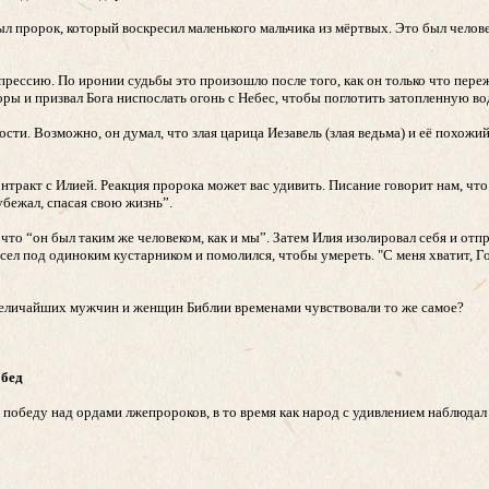
 был пророк, который воскресил маленького мальчика из мёртвых. Это был чело
епрессию. По иронии судьбы это произошло после того, как он только что пер
ры и призвал Бога ниспослать огонь с Небес, чтобы поглотить затопленную во
сти. Возможно, он думал, что злая царица Иезавель (злая ведьма) и её похожи
тракт с Илией. Реакция пророка может вас удивить. Писание говорит нам, что 
убежал, спасая свою жизнь”.
что “он был таким же человеком, как и мы”. Затем Илия изолировал себя и отп
сел под одиноким кустарником и помолился, чтобы умереть. "С меня хватит, Гос
з величайших мужчин и женщин Библии временами чувствовали то же самое?
обед
победу над ордами лжепророков, в то время как народ с удивлением наблюдал 