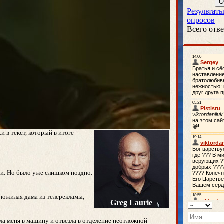
Результат
опросов
Всего отв
 в текст, который в итоге
оги. Но было уже слишком поздно.
 пожилая дама из телерекламы,
Greg Laurie
ла меня в машину и отвезла в отделение неотложной