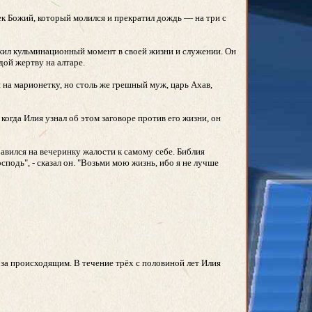
век Божий, который молился и прекратил дождь — на три с
ежил кульминационный момент в своей жизни и служении. Он
дой жертву на алтаре.
й на марионетку, но столь же грешный муж, царь Ахав,
когда Илия узнал об этом заговоре против его жизни, он
равился на вечеринку жалости к самому себе. Библия
подь", - сказал он. "Возьми мою жизнь, ибо я не лучше
за происходящим. В течение трёх с половиной лет Илия