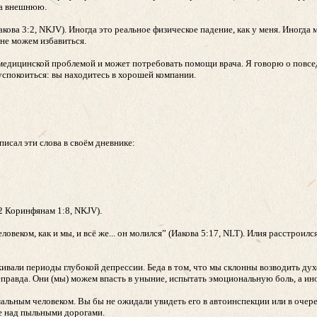
на внешнюю.
кова 3:2, NKJV). Иногда это реальное физическое падение, как у меня. Иногд
 не можем избавиться.
й медицинской проблемой и может потребовать помощи врача. Я говорю о повсе
 успокоиться: вы находитесь в хорошей компании.
исал эти слова в своём дневнике:
(2 Коринфянам 1:8, NKJV).
еком, как и мы, и всё же... он молился” (Иакова 5:17, NLT). Илия расстроился
ивали периоды глубокой депрессии. Беда в том, что мы склонны возводить ду
еправда. Они (мы) можем впасть в уныние, испытать эмоциональную боль, а ино
альным человеком. Вы бы не ожидали увидеть его в автоинспекции или в очере
ре над пыльными дорогами.