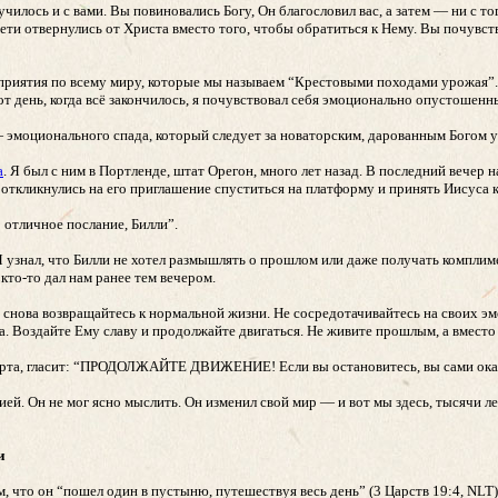
илось и с вами. Вы повиновались Богу, Он благословил вас, а затем — ни с тог
ети отвернулись от Христа вместо того, чтобы обратиться к Нему. Вы почувст
приятия по всему миру, которые мы называем “Крестовыми походами урожая”.
 тот день, когда всё закончилось, я почувствовал себя эмоционально опустоше
эмоционального спада, который следует за новаторским, дарованным Богом усп
а
. Я был с ним в Портленде, штат Орегон, много лет назад. В последний вече
откликнулись на его приглашение спуститься на платформу и принять Иисуса к
о отличное послание, Билли”.
. Я узнал, что Билли не хотел размышлять о прошлом или даже получать компли
то-то дал нам ранее тем вечером.
 снова возвращайтесь к нормальной жизни. Не сосредотачивайтесь на своих эмо
га. Воздайте Ему славу и продолжайте двигаться. Не живите прошлым, а вместо 
орта, гласит: “ПРОДОЛЖАЙТЕ ДВИЖЕНИЕ! Если вы остановитесь, вы сами окажет
ей. Он не мог ясно мыслить. Он изменил свой мир — и вот мы здесь, тысячи лет
и
м, что он “пошел один в пустыню, путешествуя весь день” (3 Царств 19:4, NLT