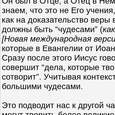
Он был в Отце, а Отец в Нём
знаем, что это не Его учени
как на доказательство веры 
должны быть “чудесами” (
ка
[Новая международная верси
которые в Евангелии от Иоа
Сразу после этого Иисус гово
совершит “дела, которые тво
сотворит”. Учитывая контекст
большими чудесами.
Это подводит нас к другой ч
могут творить более великие