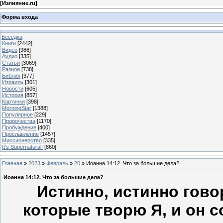
[
Излияние.ru
]
Форма входа
Беседка
Книги
[2442]
Видео
[986]
Аудио
[335]
Статьи
[3069]
Разное
[738]
Библия
[377]
Израиль
[301]
Новости
[605]
История
[857]
Картинки
[398]
MorningStar
[1388]
Популярное
[229]
Пророчества
[1170]
Пробуждение
[400]
Прославление
[1457]
Миссионерство
[335]
It's Supernatural!
[860]
Главная
»
2023
»
Февраль
»
20
» Иоанна 14:12. Что за большие дела?
Иоанна 14:12. Что за большие дела?
Истинно, истинно гово
которые творю Я, и он с