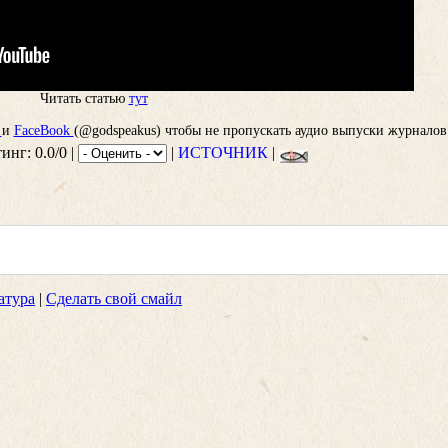
Читать статью
тут
m
и
FaceBook
(@godspeakus) чтобы не пропускать аудио выпуски журналов
инг: 0.0/0 |
|
ИСТОЧНИК
|
атура
|
Сделать свой смайл