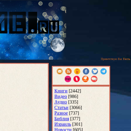
Приветствую Вас
Гость
Книги
[2442]
Видео
[986]
Аудио
[335]
Статьи
[3066]
Разное
[737]
Библия
[377]
Израиль
[301]
Новости
[605]