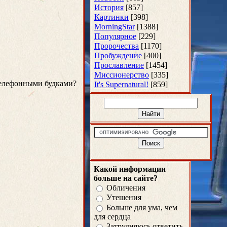
История
[857]
Картинки
[398]
MorningStar
[1388]
Популярное
[229]
Пророчества
[1170]
Пробуждение
[400]
Прославление
[1454]
Миссионерство
[335]
телефонными будками?
It's Supernatural!
[859]
Какой информации
больше на сайте?
Обличения
Утешения
Больше для ума, чем
для сердца
Затрудняюсь ответить