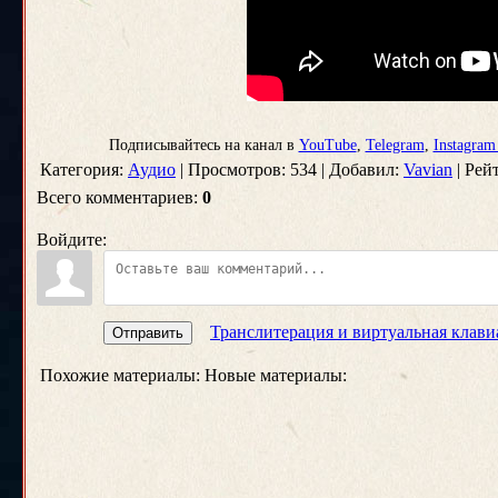
Подписывайтесь на канал в
YouTube
,
Telegram
,
Instagra
Категория:
Аудио
| Просмотров: 534 | Добавил:
Vavian
| Рейт
Всего комментариев:
0
Войдите:
Транслитерация и виртуальная клави
Отправить
Похожие материалы:
Новые материалы: