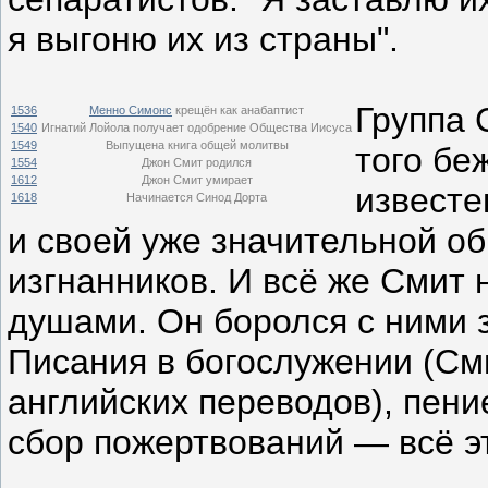
я выгоню их из страны".
Группа 
1536
Менно Симонс
крещён как анабаптист
1540
Игнатий Лойола получает одобрение Общества Иисуса
1549
Выпущена книга общей молитвы
того бе
1554
Джон Смит родился
1612
Джон Смит умирает
известе
1618
Начинается Синод Дорта
и своей уже значительной о
изгнанников. И всё же Смит 
душами. Он боролся с ними 
Писания в богослужении (См
английских переводов), пени
сбор пожертвований — всё э