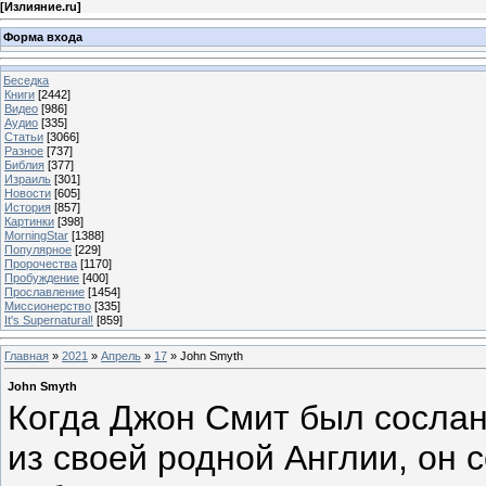
[
Излияние.ru
]
Форма входа
Беседка
Книги
[2442]
Видео
[986]
Аудио
[335]
Статьи
[3066]
Разное
[737]
Библия
[377]
Израиль
[301]
Новости
[605]
История
[857]
Картинки
[398]
MorningStar
[1388]
Популярное
[229]
Пророчества
[1170]
Пробуждение
[400]
Прославление
[1454]
Миссионерство
[335]
It's Supernatural!
[859]
Главная
»
2021
»
Апрель
»
17
» John Smyth
John Smyth
Когда Джон Смит был сосла
из своей родной Англии, он 