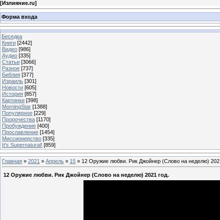
[
Излияние.ru
]
Форма входа
Беседка
Книги
[2442]
Видео
[986]
Аудио
[335]
Статьи
[3066]
Разное
[737]
Библия
[377]
Израиль
[301]
Новости
[605]
История
[857]
Картинки
[398]
MorningStar
[1388]
Популярное
[229]
Пророчества
[1170]
Пробуждение
[400]
Прославление
[1454]
Миссионерство
[335]
It's Supernatural!
[859]
Главная
»
2021
»
Апрель
»
15
» 12 Оружие любви. Рик Джойнер (Слово на неделю) 2021
12 Оружие любви. Рик Джойнер (Слово на неделю) 2021 год.