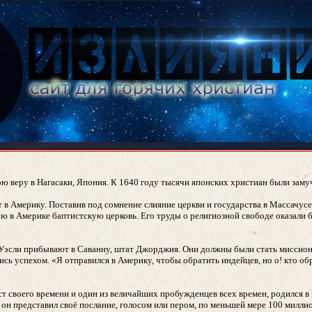
ою веру в Нагасаки, Япония. К 1640 году тысячи японских христиан были заму
в Америку. Поставив под сомнение слияние церкви и государства в Массачусет
ую в Америке баптистскую церковь. Его труды о религиозной свободе оказали 
з Уэсли прибывают в Саванну, штат Джорджия. Они должны были стать миссио
ись успехом. «Я отправился в Америку, чтобы обратить индейцев, но о! кто об
ст своего времени и один из величайших пробужденцев всех времен, родился в
он представил своё послание, голосом или пером, по меньшей мере 100 милли