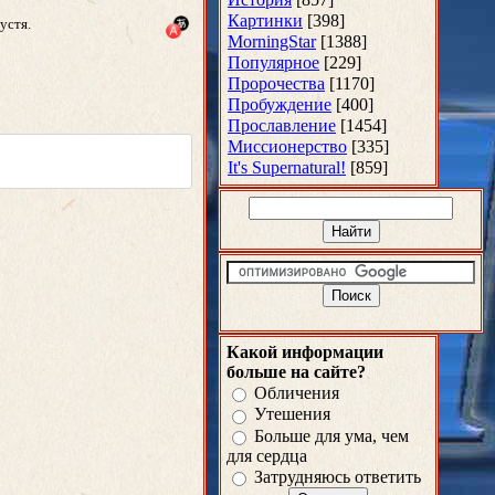
Картинки
[398]
устя.
MorningStar
[1388]
Популярное
[229]
Пророчества
[1170]
Пробуждение
[400]
Прославление
[1454]
Миссионерство
[335]
It's Supernatural!
[859]
Какой информации
больше на сайте?
Обличения
Утешения
Больше для ума, чем
для сердца
Затрудняюсь ответить