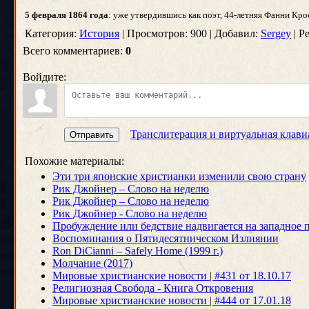
5 февраля 1864 года
: уже утвердившись как поэт, 44-летняя Фанни Кро
Категория:
История
| Просмотров: 900 | Добавил:
Sergey
| Р
Всего комментариев:
0
Войдите:
Транслитерация и виртуальная клави
Отправить
Похожие материалы:
Эти три японские христианки изменили свою страну
Рик Джойнер – Слово на неделю
Рик Джойнер – Слово на неделю
Рик Джойнер - Слово на неделю
Пробуждение или бедствие надвигается на западное
Воспоминания о Пятидесятническом Излиянии
Ron DiCianni – Safely Home (1999 г.)
Молчание (2017)
Мировые христианские новости | #431 от 18.10.17
Религиозная Свобода - Книга Откровения
Мировые христианские новости | #444 от 17.01.18