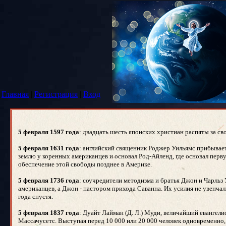
Главная
|
Регистрация
|
Вход
5 февраля 1597 года
: двадцать шесть японских христиан распяты за св
5 февраля 1631 года
: английский священник Роджер Уильямс прибывает 
землю у коренных американцев и основал Род-Айленд, где основал перв
обеспечение этой свободы позднее в Америке.
5 февраля 1736 года
: соучредители методизма и братья Джон и Чарль
американцев, а Джон - пастором прихода Саванна. Их усилия не увенчал
года спустя.
5 февраля 1837 года
: Дуайт Лайман (Д. Л.) Муди, величайший евангели
Массачусетс. Выступая перед 10 000 или 20 000 человек одновременно, 