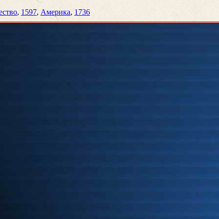
ество
,
1597
,
Америка
,
1736