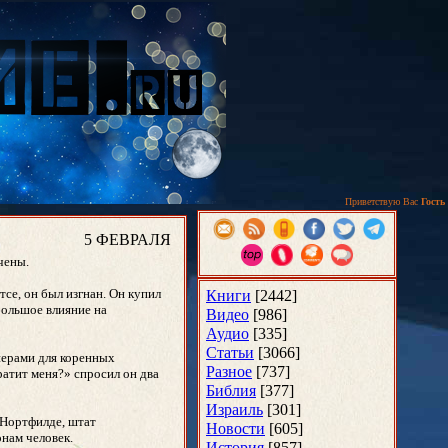
Приветствую Вас
Гость
5 ФЕВРАЛЯ
чены.
се, он был изгнан. Он купил
Книги
[2442]
большое влияние на
Видео
[986]
Аудио
[335]
Статьи
[3066]
нерами для коренных
Разное
[737]
ратит меня?» спросил он два
Библия
[377]
Израиль
[301]
 Нортфилде, штат
Новости
[605]
онам человек.
История
[857]