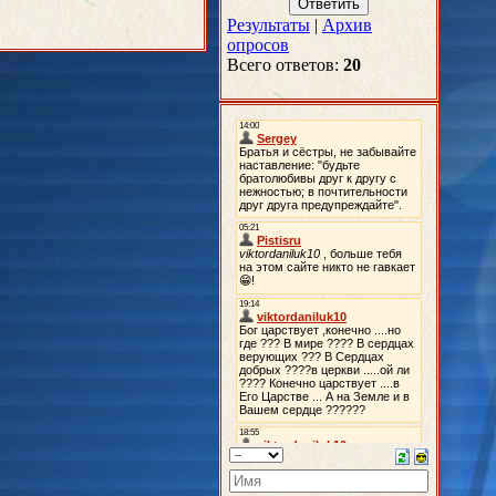
Результаты
|
Архив
опросов
Всего ответов:
20