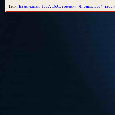
Теги
:
Евангелизм
,
1837
,
1631
,
гонения
,
Япония
,
1864
,
творч