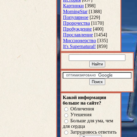
Картинки
[398]
MorningStar
[1388]
Популярное
[229]
Пророчества
[1170]
Пробуждение
[400]
Прославление
[1454]
Миссионерство
[335]
It's Supernatural!
[859]
Какой информации
больше на сайте?
Обличения
Утешения
Больше для ума, чем
для сердца
Затрудняюсь ответить