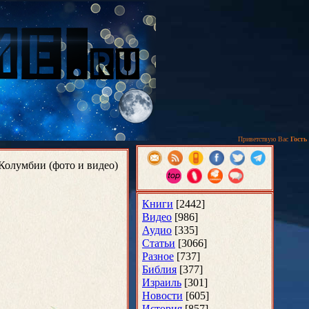
Приветствую Вас
Гость
Колумбии (фото и видео)
Книги
[2442]
Видео
[986]
Аудио
[335]
Статьи
[3066]
Разное
[737]
Библия
[377]
Израиль
[301]
Новости
[605]
История
[857]