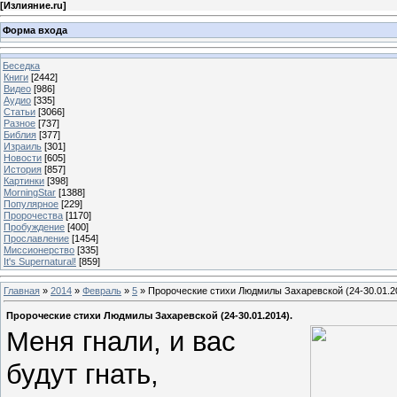
[
Излияние.ru
]
Форма входа
Беседка
Книги
[2442]
Видео
[986]
Аудио
[335]
Статьи
[3066]
Разное
[737]
Библия
[377]
Израиль
[301]
Новости
[605]
История
[857]
Картинки
[398]
MorningStar
[1388]
Популярное
[229]
Пророчества
[1170]
Пробуждение
[400]
Прославление
[1454]
Миссионерство
[335]
It's Supernatural!
[859]
Главная
»
2014
»
Февраль
»
5
» Пророческие стихи Людмилы Захаревской (24-30.01.2
Пророческие стихи Людмилы Захаревской (24-30.01.2014).
Меня гнали, и вас
будут гнать,