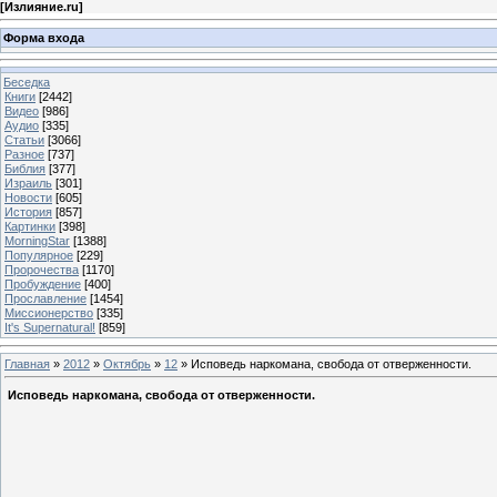
[
Излияние.ru
]
Форма входа
Беседка
Книги
[2442]
Видео
[986]
Аудио
[335]
Статьи
[3066]
Разное
[737]
Библия
[377]
Израиль
[301]
Новости
[605]
История
[857]
Картинки
[398]
MorningStar
[1388]
Популярное
[229]
Пророчества
[1170]
Пробуждение
[400]
Прославление
[1454]
Миссионерство
[335]
It's Supernatural!
[859]
Главная
»
2012
»
Октябрь
»
12
» Исповедь наркомана, свобода от отверженности.
Исповедь наркомана, свобода от отверженности.