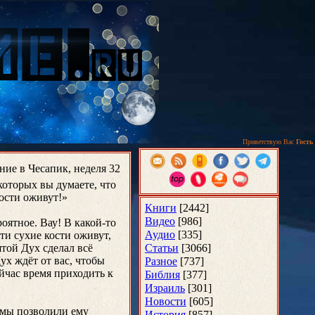
Приветствую Вас
Гость
ние в Чесапик, неделя 32
 которых вы думаете, что
кости оживут!»
Книги
[2442]
Видео
[986]
оятное. Вау! В какой-то
Аудио
[335]
ти сухие кости оживут,
той Дух сделал всё
Статьи
[3066]
х ждёт от вас, чтобы
Разное
[737]
ейчас время приходить к
Библия
[377]
Израиль
[301]
Новости
[605]
о мы позволили ему
История
[857]