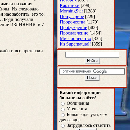
 имели названия
Картинки
[398]
Силы. Их следовало
MorningStar
[1388]
 нас заботить, это то,
Популярное
[229]
а. Люди получали
Пророчества
[1170]
служение ИЗЛИЯНИЯ
в 7
Пробуждение
[400]
Прославление
[1454]
Миссионерство
[335]
It's Supernatural!
[859]
ждён и все претензии
Какой информации
больше на сайте?
Обличения
Утешения
Больше для ума, чем
для сердца
Затрудняюсь ответить