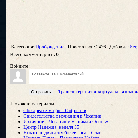
Категория:
Пробуждение
| Просмотров: 2436 | Добавил:
Ser
Всего комментариев:
0
Войдите:
Транслитерация и виртуальная клави
Отправить
Похожие материалы:
Chesapeake Virginia Outpouring
Свидетельства с излияния в Чесапик
Излияние в Чесапик и «Поймай Огонь»
Центр Надежда, неделя 35
Никто не двигался более часа – Слава