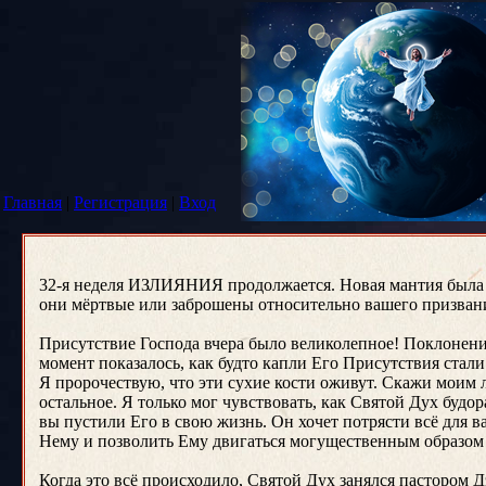
Главная
|
Регистрация
|
Вход
32-я неделя ИЗЛИЯНИЯ продолжается. Новая мантия была д
они мёртвые или заброшены относительно вашего призвания,
Присутствие Господа вчера было великолепное! Поклонение
момент показалось, как будто капли Его Присутствия стали 
Я пророчествую, что эти сухие кости оживут. Скажи моим л
остальное. Я только мог чувствовать, как Святой Дух бу
вы пустили Его в свою жизнь. Он хочет потрясти всё для ва
Нему и позволить Ему двигаться могущественным образом
Когда это всё происходило, Святой Дух занялся пастором Д