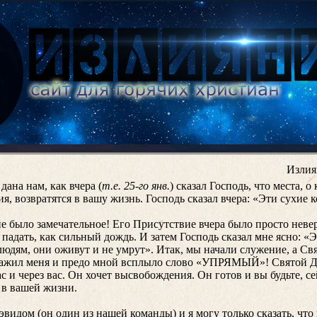
Излия
ана нам, как вчера (
т.е. 25-го янв.
) сказал Господь, что места, о
 возвратятся в вашу жизнь. Господь сказал вчера: «Эти сухие 
 было замечательное! Его Присутствие вчера было просто невер
падать, как сильный дождь. И затем Господь сказал мне ясно: «Э
юдям, они оживут и не умрут». Итак, мы начали служение, а Свя
доражил меня и предо мной всплыло слово «УПРЯМЫЙ»! Святой Ду
с и через вас. Он хочет высвобождения. Он готов и вы будьте, с
 в вашей жизни.
эвидом (он один из нашей команды) и я могу только сказать, чт