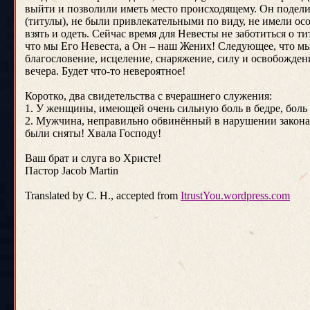
выйти и позволили иметь место происходящему. Он подели
(титулы), не были привлекательными по виду, не имели о
взять и одеть. Сейчас время для Невесты не заботиться о т
что мы Его Невеста, а Он – наш Жених! Следующее, что мы
благословение, исцеление, снаряжение, силу и освобожд
вечера. Будет что-то невероятное!
Коротко, два свидетельства с вчерашнего служения:
1. У женщины, имеющей очень сильную боль в бедре, боль
2. Мужчина, неправильно обвинённый в нарушении закона (
были сняты! Хвала
Господу
!
Ваш брат и слуга во Христе!
Пастор
Jacob Martin
Translated by C. H., accepted from
ItrustYou.wordpress.com