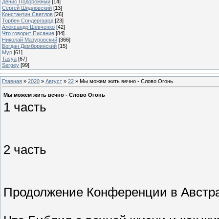
Денис Подорожный
[14]
Сергей Шидловский
[13]
Константин Светлов
[26]
Торбен Сондергаард
[23]
Александр Шевченко
[42]
Что говорит Писание
[84]
Николай Мазуровский
[366]
Богдан Демборинский
[15]
Мур
[61]
Tasya
[67]
Sergey
[99]
Главная
»
2020
»
Август
»
22
» Мы можем жить вечно - Слово Огонь
Мы можем жить вечно - Слово Огонь
1 часть
2 часть
Продолжение Конференции в Австра