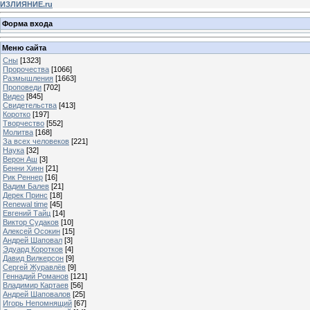
ИЗЛИЯНИЕ.ru
Форма входа
Меню сайта
Сны
[1323]
Пророчества
[1066]
Размышления
[1663]
Проповеди
[702]
Видео
[845]
Свидетельства
[413]
Коротко
[197]
Творчество
[552]
Молитва
[168]
За всех человеков
[221]
Наука
[32]
Верон Аш
[3]
Бенни Хинн
[21]
Рик Реннер
[16]
Вадим Балев
[21]
Дерек Принс
[18]
Renewal time
[45]
Евгений Тайц
[14]
Виктор Судаков
[10]
Алексей Осокин
[15]
Андрей Шаповал
[3]
Эдуард Коротков
[4]
Давид Вилкерсон
[9]
Сергей Журавлёв
[9]
Геннадий Романов
[121]
Владимир Картаев
[56]
Андрей Шаповалов
[25]
Игорь Непомнящий
[67]