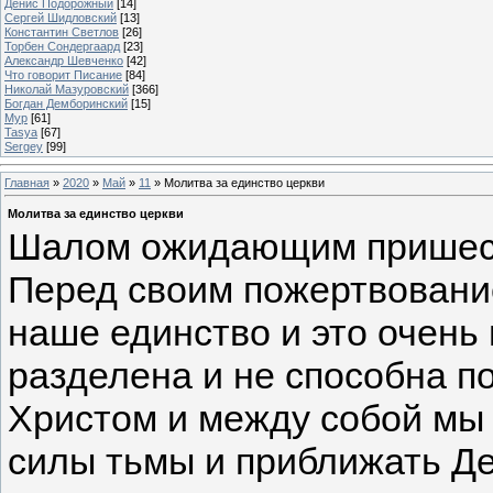
Денис Подорожный
[14]
Сергей Шидловский
[13]
Константин Светлов
[26]
Торбен Сондергаард
[23]
Александр Шевченко
[42]
Что говорит Писание
[84]
Николай Мазуровский
[366]
Богдан Демборинский
[15]
Мур
[61]
Tasya
[67]
Sergey
[99]
Главная
»
2020
»
Май
»
11
» Молитва за единство церкви
Молитва за единство церкви
Шалом ожидающим пришест
Перед своим пожертвовани
наше единство и это очень
разделена и не способна п
Христом и между собой мы
силы тьмы и приближать Де