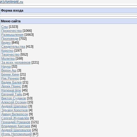
ИЗЛИЯНИЕ.ru
Форма входа
Меню сайта
Сны
[1323]
Пророчества
[1066]
Размышления
[1663]
Проповеди
[702]
Видео
[845]
Свидетельства
[413]
Коротко
[197]
Творчество
[552]
Молитва
[168]
За всех человеков
[221]
Наука
[32]
Верон Аш
[3]
Бенни Хинн
[21]
Рик Реннер
[16]
Вадим Балев
[21]
Дерек Принс
[18]
Renewal time
[45]
Евгений Тайц
[14]
Виктор Судаков
[10]
Алексей Осокин
[15]
Андрей Шаповал
[3]
Эдуард Коротков
[4]
Давид Вилкерсон
[9]
Сергей Журавлёв
[9]
Геннадий Романов
[121]
Владимир Картаев
[56]
Андрей Шаповалов
[25]
Игорь Непомнящий
[67]