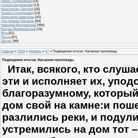
Денис Подорожный
[14]
Сергей Шидловский
[13]
Константин Светлов
[26]
Торбен Сондергаард
[23]
Александр Шевченко
[42]
Что говорит Писание
[84]
Николай Мазуровский
[366]
Богдан Демборинский
[15]
Мур
[61]
Tasya
[67]
Sergey
[99]
Главная
»
2018
»
Декабрь
»
07
» Подведение итогов. Нагорная проповедь.
Подведение итогов. Нагорная проповедь.
Итак, всякого, кто слуша
эти и исполняет их, упо
благоразумному, которы
дом свой на камне:и пош
разлились реки, и подули
устремились на дом тот –