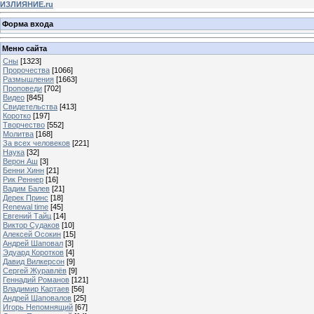
ИЗЛИЯНИЕ.ru
Форма входа
Меню сайта
Сны
[1323]
Пророчества
[1066]
Размышления
[1663]
Проповеди
[702]
Видео
[845]
Свидетельства
[413]
Коротко
[197]
Творчество
[552]
Молитва
[168]
За всех человеков
[221]
Наука
[32]
Верон Аш
[3]
Бенни Хинн
[21]
Рик Реннер
[16]
Вадим Балев
[21]
Дерек Принс
[18]
Renewal time
[45]
Евгений Тайц
[14]
Виктор Судаков
[10]
Алексей Осокин
[15]
Андрей Шаповал
[3]
Эдуард Коротков
[4]
Давид Вилкерсон
[9]
Сергей Журавлёв
[9]
Геннадий Романов
[121]
Владимир Картаев
[56]
Андрей Шаповалов
[25]
Игорь Непомнящий
[67]