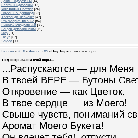
Денис Подорожный
[14]
Сергей Шидловский
[13]
Константин Светлов
[26]
Торбен Сондергаард
[23]
Александр Шевченко
[42]
Что говорит Писание
[84]
Николай Мазуровский
[366]
Богдан Демборинский
[15]
Мур
[61]
Tasya
[67]
Sergey
[99]
Главная
»
2016
»
Январь
»
09
» Под Покрывалом очей веры...
Под Покрывалом очей веры...
...Распускаются — для Меня
В твоей ВЕРЕ — Бутоны Све
Откровение — как Цветок,
В твое сердце — из Моего!
Свыше чувств, пониманий с
Аромат Моего Букета!
Он влечет тебя!, отпусти