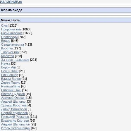
ИЗЛИЯНИЕ.ru
Форма входа
Меню сайта
Сны
[1323]
Пророчества
[1066]
Размышления
[1663]
Проповеди
[702]
Видео
[845]
Свидетельства
[413]
Коротко
[197]
Творчество
[552]
Молитва
[168]
За всех человеков
[221]
Наука
[32]
Верон Аш
[3]
Бенни Хинн
[21]
Рик Реннер
[16]
Вадим Балев
[21]
Дерек Принс
[18]
Renewal time
[45]
Евгений Тайц
[14]
Виктор Судаков
[10]
Алексей Осокин
[15]
Андрей Шаповал
[3]
Эдуард Коротков
[4]
Давид Вилкерсон
[9]
Сергей Журавлёв
[9]
Геннадий Романов
[121]
Владимир Картаев
[56]
Андрей Шаповалов
[25]
Игорь Непомнящий
[67]