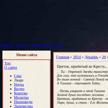
Главная
|
Беседка
|
Регистрация
|
Вход
Меню сайта
Главная
»
2014
»
Декабрь
»
20
»
Топ
Цветок, прибитый ко Кресту...
О сайте
… Ты - Утренней Звезды таинстве
Сны
Для глаз, что истомились в Ожида
Во тьме ночной - Святой Покой в
Люди
А Тишина - озвучивает Тайну...
Наука
Видео
...Пусть умирает в этой Тишине
Коротко
Земной души последнее желанье…
Молитва
Цветком, прибитым ко Кресту - во
Проповеди
Умри, душа, и стань - Его Желань
Творчество