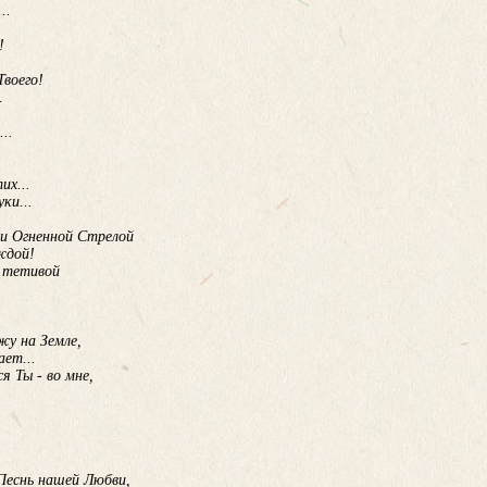
..
!
Твоего!
…
..
их...
ки...
 и Огненной Стрелой
ждой!
й тетивой
жу на Земле,
ет...
я Ты - во мне,
 Песнь нашей Любви,