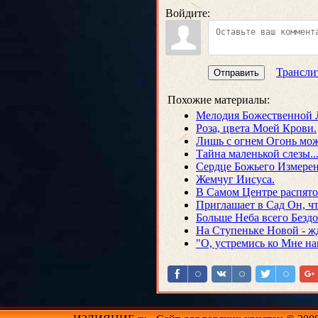
Войдите:
Трансли
Отправить
Похожие материалы:
Мелодия Божественной 
Роза, цвета Моей Крови.
Лишь с огнем Огонь може
Тайна маленькой слезы..
Сердце Божьего Измерен
Жемчуг Иисуса.
В Самом Центре распятог
Приглашает в Сад Он, чт
Больше Неба всего Бездо
На Ступеньке Новой - жду
"О, устремись ко Мне нав