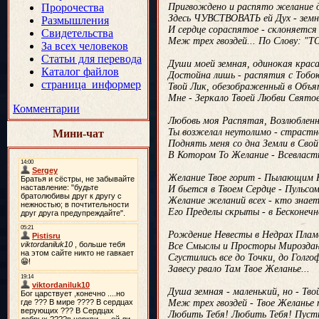
Пророчества
Пригвождено и распято желание 
Здесь ЧУВСТВОВАТЬ ей Дух - земн
Размышления
И сердце сораспятое - склоняется 
Свидетельства
Меж трех гвоздей... По Слову: "
За всех человеков
Статьи для перевода
Души моей земная, одинокая крас
Каталог файлов
Достойна лишь - распятия с Тобою
страница_информер
Твой Лик, обезображенный в Объя
Мне - Зеркало Твоей Любви Святое
Комментарии
Любовь моя Распятая, Возлюбленн
Ты возжелал неутолимо - страстн
Мини-чат
Поднять меня со дна Земли в Сво
В Котором То Желание - Всевластн
Желание Твое горит - Пылающим 
И бьется в Твоем Сердце - Пульсом
Желание желаний всех - кто знае
Его Пределы скрыты - в Бесконечн
Рождение Невесты в Недрах Пламе
Все Смыслы и Просторы Мироздан
Сгустились все до Точки, до Голго
Завесу рвало Там Твое Желанье...
Душа земная - маленький, но - Тво
Меж трех гвоздей - Твое Желанье 
Любить Тебя! Любить Тебя! Пуст