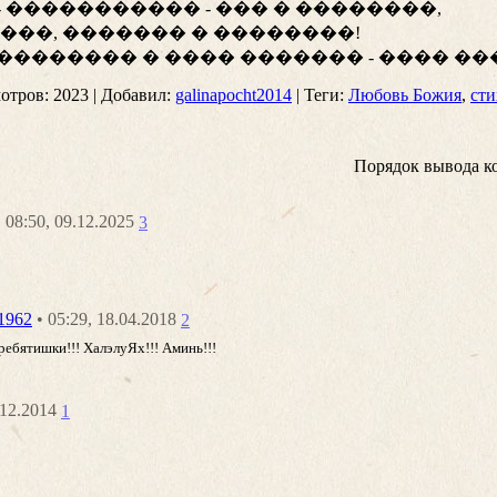
отров
: 2023 |
Добавил
:
galinapocht2014
|
Теги
:
Любовь Божия
,
сти
Порядок вывода к
• 08:50, 09.12.2025
3
• 05:29, 18.04.2018
o1962
2
 ребятишки!!! ХалэлуЯх!!! Аминь!!!
0.12.2014
1