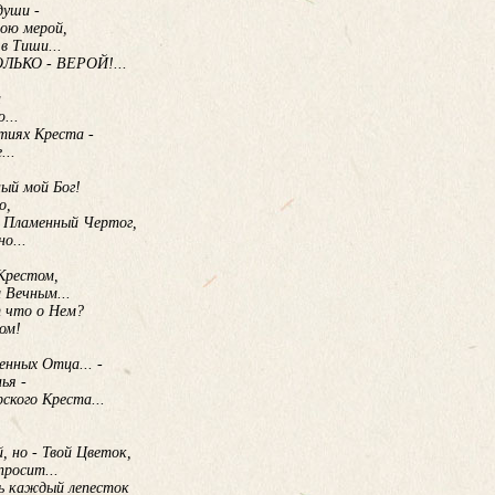
души -
ою мерой,
в Тиши...
ТОЛЬКО - ВЕРОЙ!...
а
...
тиях Креста -
...
ый мой Бог!
о,
й Пламенный Чертог,
о...
Крестом,
 Вечным...
т что о Нем?
ом!
нных Отца... -
ья -
фского Креста...
й, но - Твой Цветок,
просит...
ь каждый лепесток