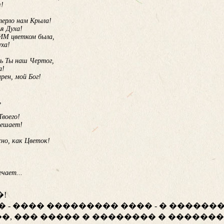
я!
терло нам Крыла!
я Духа!
ИМ цветком была,
уха!
ь Ты наш Чертог,
а!
рен, мой Бог!
,
Твоего!
решает!
жно, как Цветок!
чает...