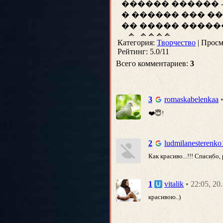
Категория
:
Творчество
|
Просм
Рейтинг
:
5.0
/
11
Всего комментариев
:
3
3
romaskabelenkaa
❤️😇!
2
ludmilanesterenk
Как красиво...!!! Спасибо,
• 22:05, 2
1
vitalik
красивою..)