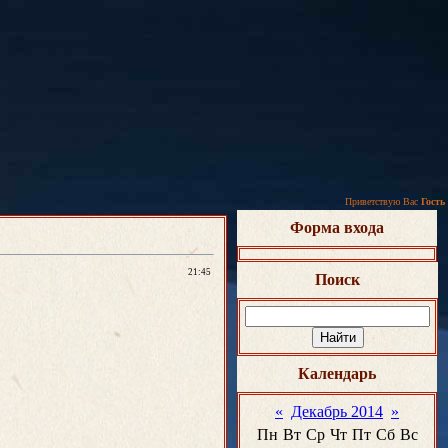
Приветствую Вас
Гость
Форма входа
21:45
Поиск
Календарь
«
Декабрь 2014
»
Пн
Вт
Ср
Чт
Пт
Сб
Вс