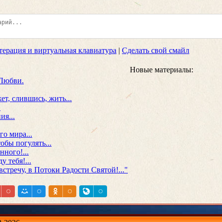
терация и виртуальная клавиатура
|
Сделать свой смайл
Новые материалы:
Любви.
т, слившись, жить...
.
ия...
о мира...
обы погулять...
нного!...
 тебя!...
стречу, в Потоки Радости Святой!..."