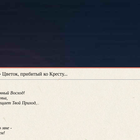
 Цветок, прибитый ко Кресту...
нный Восход!
ньи,
ещает Твой Приход...
 мне -
ем!