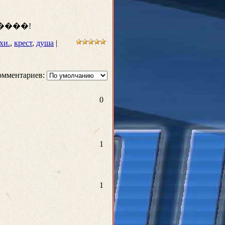
хи.
,
крест
,
душа
|
омментариев:
0
1
1