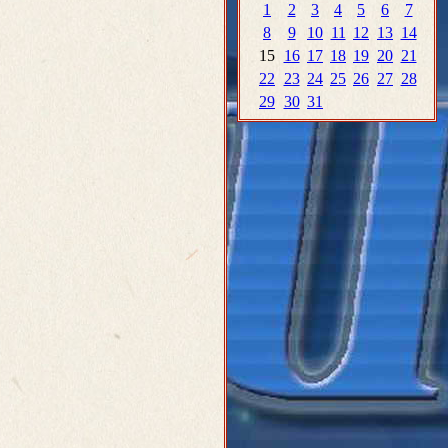
1
2
3
4
5
6
7
8
9
10
11
12
13
14
15
16
17
18
19
20
21
22
23
24
25
26
27
28
29
30
31