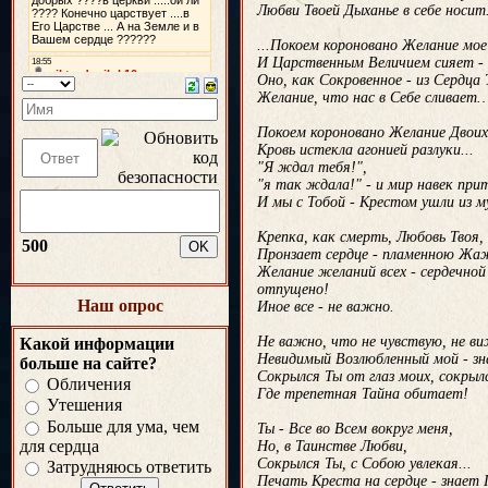
Любви Твоей Дыханье в себе носит.
...Покоем короновано Желание мое
И Царственным Величием сияет -
Оно, как Сокровенное - из Сердца 
Желание, что нас в Себе сливает
Покоем короновано Желание Двоих.
Кровь истекла агонией разлуки...
"Я ждал тебя!",
"я так ждала!" - и мир навек прит
И мы с Тобой - Крестом ушли из му
Крепка, как смерть, Любовь Твоя,
500
Пронзает сердце - пламенною Жа
Желание желаний всех - сердечно
отпущено!
Наш опрос
Иное все - не важно.
Не важно, что не чувствую, не ви
Какой информации
Невидимый Возлюбленный мой - зна
больше на сайте?
Сокрылся Ты от глаз моих, сокрылс
Обличения
Где трепетная Тайна обитает!
Утешения
Больше для ума, чем
Ты - Все во Всем вокруг меня,
для сердца
Но, в Таинстве Любви,
Сокрылся Ты, с Собою увлекая...
Затрудняюсь ответить
Печать Креста на сердце - знает