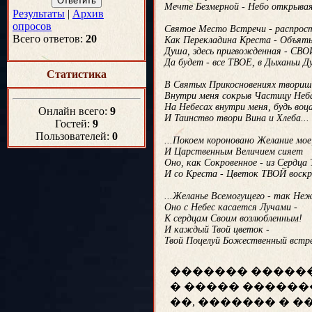
Мечте Безмерной - Небо открыва
Результаты
|
Архив
опросов
Святое Место Встречи - распрос
Всего ответов:
20
Как Перекладина Креста - Объять
Душа, здесь пригвожденная - СВО
Да будет - все ТВОЕ, в Дыханьи Д
Статистика
В Святых Прикосновениях твориш
Внутри меня сокрыв Частицу Неб
На Небесах внутри меня, будь воца
Онлайн всего:
9
И Таинство твори Вина и Хлеба...
Гостей:
9
Пользователей:
0
...Покоем короновано Желание мое
И Царственным Величием сияет
Оно, как Сокровенное - из Сердца 
И со Креста - Цветок ТВОЙ воск
...Желанье Всемогущего - так Не
Оно с Небес касается Лучами -
К сердцам Своим возлюбленным!
И каждый Твой цветок -
Твой Поцелуй Божественный встре