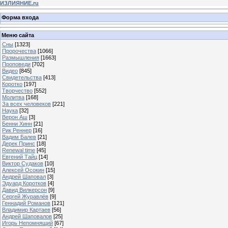
ИЗЛИЯНИЕ.ru
Форма входа
Меню сайта
Сны
[1323]
Пророчества
[1066]
Размышления
[1663]
Проповеди
[702]
Видео
[845]
Свидетельства
[413]
Коротко
[197]
Творчество
[552]
Молитва
[168]
За всех человеков
[221]
Наука
[32]
Верон Аш
[3]
Бенни Хинн
[21]
Рик Реннер
[16]
Вадим Балев
[21]
Дерек Принс
[18]
Renewal time
[45]
Евгений Тайц
[14]
Виктор Судаков
[10]
Алексей Осокин
[15]
Андрей Шаповал
[3]
Эдуард Коротков
[4]
Давид Вилкерсон
[9]
Сергей Журавлёв
[9]
Геннадий Романов
[121]
Владимир Картаев
[56]
Андрей Шаповалов
[25]
Игорь Непомнящий
[67]