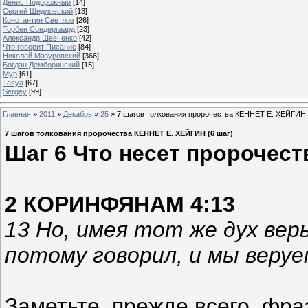
Денис Подорожный
[14]
Сергей Шидловский
[13]
Константин Светлов
[26]
Торбен Сондергаард
[23]
Александр Шевченко
[42]
Что говорит Писание
[84]
Николай Мазуровский
[366]
Богдан Демборинский
[15]
Мур
[61]
Tasya
[67]
Sergey
[99]
Главная
»
2011
»
Декабрь
»
25
» 7 шагов толкования пророчества КЕННЕТ Е. ХЕЙГИН 
7 шагов толкования пророчества КЕННЕТ Е. ХЕЙГИН (6 шаг)
Шаг 6 Что несет пророчест
2 КОРИНФЯНАМ 4:13
13 Но, имея тот же дух веры
потому говорил, и мы веруе
Заметьте, прежде всего, фраз