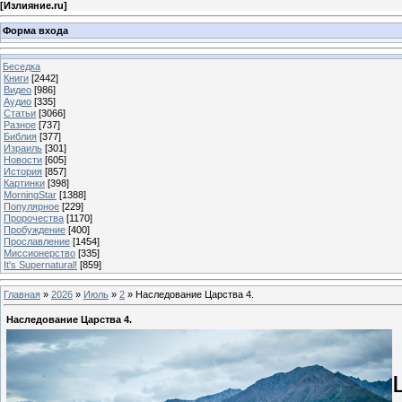
[
Излияние.ru
]
Форма входа
Беседка
Книги
[2442]
Видео
[986]
Аудио
[335]
Статьи
[3066]
Разное
[737]
Библия
[377]
Израиль
[301]
Новости
[605]
История
[857]
Картинки
[398]
MorningStar
[1388]
Популярное
[229]
Пророчества
[1170]
Пробуждение
[400]
Прославление
[1454]
Миссионерство
[335]
It's Supernatural!
[859]
Главная
»
2026
»
Июль
»
2
» Наследование Царства 4.
Наследование Царства 4.