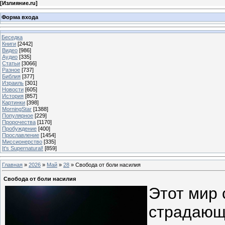
[
Излияние.ru
]
Форма входа
Беседка
Книги
[2442]
Видео
[986]
Аудио
[335]
Статьи
[3066]
Разное
[737]
Библия
[377]
Израиль
[301]
Новости
[605]
История
[857]
Картинки
[398]
MorningStar
[1388]
Популярное
[229]
Пророчества
[1170]
Пробуждение
[400]
Прославление
[1454]
Миссионерство
[335]
It's Supernatural!
[859]
Главная
»
2026
»
Май
»
28
» Свобода от боли насилия
Свобода от боли насилия
Этот мир 
страдающи