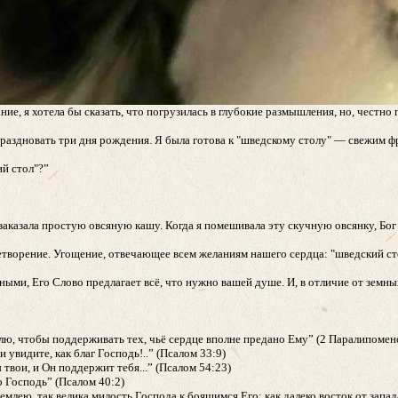
ие, я хотела бы сказать, что погрузилась в глубокие размышления, но, честно
аздновать три дня рождения. Я была готова к "шведскому столу" — свежим фр
ий стол"?”
 заказала простую овсяную кашу. Когда я помешивала эту скучную овсянку, Бог
влетворение. Угощение, отвечающее всем желаниям нашего сердца: "шведский с
ми, Его Слово предлагает всё, что нужно вашей душе. И, в отличие от земны
млю, чтобы поддерживать тех, чьё сердце вполне предано Ему” (2 Паралипомен
 увидите, как благ Господь!..” (Псалом 33:9)
твои, и Он поддержит тебя...” (Псалом 54:23)
о Господь” (Псалом 40:2)
емлею, так велика милость Господа к боящимся Его; как далеко восток от запад