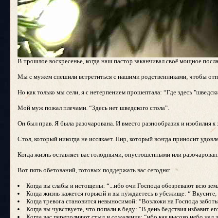
В прошлое воскресенье, когда наш пастор заканчивал своё мощное послан
Мы с мужем спешили встретиться с нашими родственниками, чтобы отпр
Но как только мы сели, я с нетерпением прошептала: “Где здесь "шведск
Мой муж пожал плечами. “Здесь нет шведского стола”.
Он был прав. Я была разочарована. И вместо разнообразия и изобилия я
Стол, который никогда не иссякает. Пир, который всегда приносит удо
Когда жизнь оставляет вас голодными, опустошенными или разочарованны
Вот пять обетований, готовых поддержать вас сегодня:
Когда вы слабы и истощены: “...ибо очи Господа обозревают всю зе
Когда жизнь кажется горькой и вы нуждаетесь в убежище: “ Вкусите, и
Когда тревога становится невыносимой: “Возложи на Господа заботы 
Когда вы чувствуете, что попали в беду: “В день бедствия избавит ег
Когда вас переполняют стыд и сожаление: “ибо как высоко небо над з