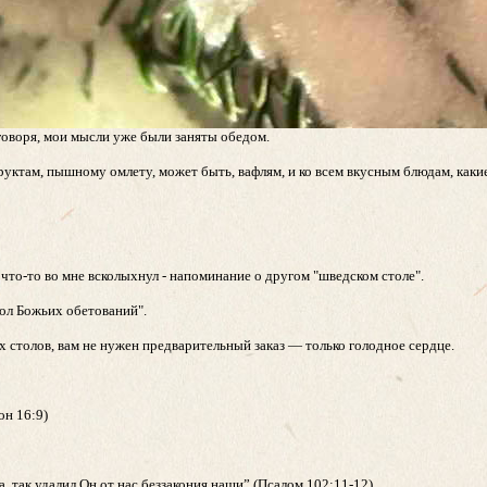
 говоря, мои мысли уже были заняты обедом.
уктам, пышному омлету, может быть, вафлям, и ко всем вкусным блюдам, каки
 что-то во мне всколыхнул - напоминание о другом "шведском столе".
тол Божьих обетований".
х столов, вам не нужен предварительный заказ — только голодное сердце.
он 16:9)
а, так удалил Он от нас беззакония наши” (Псалом 102:11-12)