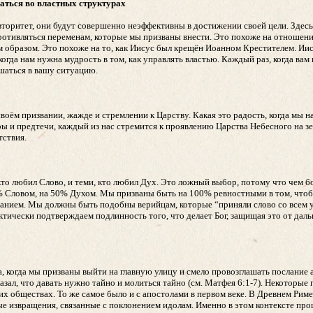
аться во властных структурах
 авторитет, они будут совершенно неэффективны в достижении своей цели. Зде
опротивляться переменам, которые мы призваны внести. Это похоже на отношен
 образом. Это похоже на то, как Иисус был крещён Иоанном Крестителем. Ии
огда нам нужна мудрость в том, как управлять властью. Каждый раз, когда вам
ешаться в вашу ситуацию.
воём призвании, жажде и стремлении к Царству. Какая это радость, когда мы 
еры и предтечи, каждый из нас стремится к проявлению Царства Небесного на з
тствия.
, кто любил Слово, и теми, кто любил Дух. Это ложный выбор, потому что чем 
% Словом, на 50% Духом. Мы призваны быть на 100% ревностными в том, чтоб
санием. Мы должны быть подобны верийцам, которые “приняли слово со всем 
фактически подтверждаем подлинность того, что делает Бог, защищая это от да
 когда мы призваны выйти на главную улицу и смело провозглашать послание а
азал, что давать нужно тайно и молиться тайно (см. Матфея 6:1-7). Некоторые 
 обществах. То же самое было и с апостолами в первом веке. В Древнем Риме 
 извращения, связанные с поклонением идолам. Именно в этом контексте проц