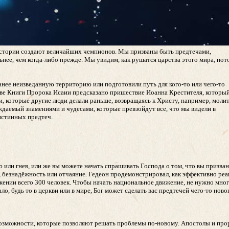
 истории создают величайших чемпионов. Мы призваны быть предтечами,
ьнее, чем когда-либо прежде. Мы увидим, как рушатся царства этого мира, пот
анее неизведанную территорию или подготовили путь для кого-то или чего-то
главе Книги Пророка Исаии предсказано пришествие Иоанна Крестителя, которы
, которые другие люди делали раньше, возвращаясь к Христу, например, моли
ждаемый знамениями и чудесами, которые превзойдут все, что мы видели в
истинных предтеч.
или гнев, или же вы можете начать спрашивать Господа о том, что вы призваны
, безнадёжность или отчаяние. Гедеон продемонстрировал, как эффективно реа
яжении всего 300 человек. Чтобы начать национальное движение, не нужно мно
о, будь то в церкви или в мире, Бог может сделать вас предтечей чего-то ново
возможности, которые позволяют решать проблемы по-новому. Апостолы и пр