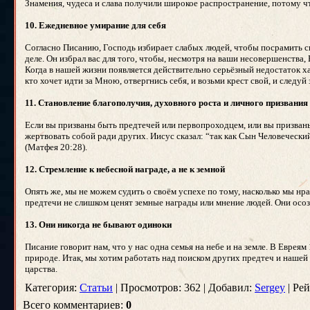
Знамения, чудеса и слава получили широкое распространение, потому 
10. Ежедневное умирание для себя
Согласно Писанию, Господь избирает слабых людей, чтобы посрамить си
деле. Он избрал вас для того, чтобы, несмотря на ваши несовершенства,
Когда в нашей жизни появляется действительно серьёзный недостаток хар
кто хочет идти за Мною, отвергнись себя, и возьми крест свой, и следуй
11. Становление благополучия, духовного роста и личного призвани
Если вы призваны быть предтечей или первопроходцем, или вы призваны
жертвовать собой ради других. Иисус сказал: “так как Сын Человеческ
(Матфея 20:28).
12. Стремление к небесной награде, а не к земной
Опять же, мы не можем судить о своём успехе по тому, насколько мы нра
предтечи не слишком ценят земные награды или мнение людей. Они осоз
13. Они никогда не бывают одиноки
Писание говорит нам, что у нас одна семья на небе и на земле. В Еврея
природе. Итак, мы хотим работать над поиском других предтеч и наше
царства.
Категория:
Статьи
| Просмотров: 362 | Добавил:
Sergey
| Рей
Всего комментариев:
0