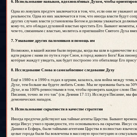
6. Использование навыков, вдохновлённых Духом, чтобы ориентиров
Одна из ловушек предтеч заключается в том, что, если они не уважают
реальности. Одна из них заключается в том, что иногда власти будут с
других случаях власти установлены Богом и должны уважаться должным
кому-то, кто обладал духовной властью крестить Его. Бывают моменты, к
чем-то, связанным с властью, молитесь и приглашайте Святого Духа вм
7. Узнавание других паломников и помощь им
Возможно, в вашей жизни были периоды, когда вы шли в одиночестве в с
идти рядом с нами по пути к горе Сион, в город живого Бога! Как пион
которые жаждут увидеть, как будет построено это обиталище Его прису
8. Исследование Слова и самозабвенное следование Духу
Ещё в 1980-х и 1990-х годах в церкви, казалось, шла война между теми
Духе, тем больше вы будете любить Слово. Мы не призваны быть на 50
Духе, и на 100% ревностными в том, чтобы проверять каждое слово Пи
Писания, точно ли это так” (см. Деяния 17:11). Исследуя Писание, мы 
демонических нападок.
9. Использование скрытности в качестве стратегии
Иногда предтечи действуют как тайные агенты Царства. Бывают времена,
когда Иисус учил о праведности, это основывалось на скрытии. Иисус ск
Даниил и Есфирь, были тайными агентами Царства в полностью языческих
целые города были бы вовлечены в массовую проституцию и сексуальные