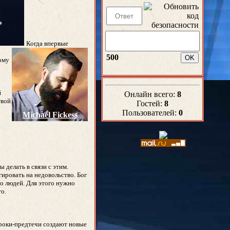
Когда впервые
500
ому
й
Онлайн всего:
8
твой
Гостей:
8
Пользователей:
0
Michael Fickess
 делать в связи с этим.
гировать на недовольство. Бог
го людей. Для этого нужно
го.
ороки-предтечи создают новые