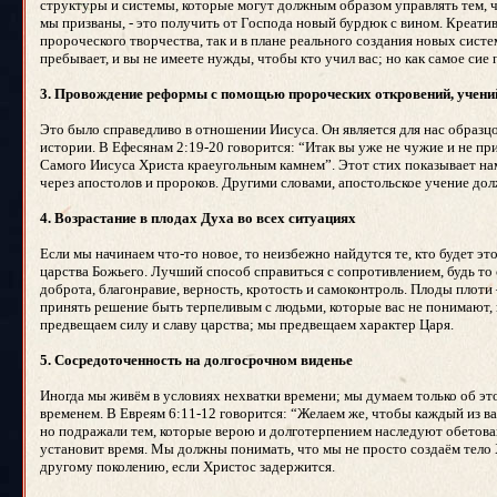
структуры и системы, которые могут должным образом управлять тем, что 
мы призваны, - это получить от Господа новый бурдюк с вином. Креативн
пророческого творчества, так и в плане реального создания новых систе
пребывает, и вы не имеете нужды, чтобы кто учил вас; но как самое сие 
3. Провождение реформы с помощью пророческих откровений, учени
Это было справедливо в отношении Иисуса. Он является для нас образц
истории. В Ефесянам 2:19-20 говорится: “Итак вы уже не чужие и не п
Самого Иисуса Христа краеугольным камнем”. Этот стих показывает нам,
через апостолов и пророков. Другими словами, апостольское учение до
4. Возрастание в плодах Духа во всех ситуациях
Если мы начинаем что-то новое, то неизбежно найдутся те, кто будет э
царства Божьего. Лучший способ справиться с сопротивлением, будь то 
доброта, благонравие, верность, кротость и самоконтроль. Плоды плоти 
принять решение быть терпеливым с людьми, которые вас не понимают,
предвещаем силу и славу царства; мы предвещаем характер Царя.
5. Сосредоточенность на долгосрочном виденье
Иногда мы живём в условиях нехватки времени; мы думаем только об эт
временем. В Евреям 6:11-12 говорится: “Желаем же, чтобы каждый из ва
но подражали тем, которые верою и долготерпением наследуют обетовани
установит время. Мы должны понимать, что мы не просто создаём тело Х
другому поколению, если Христос задержится.