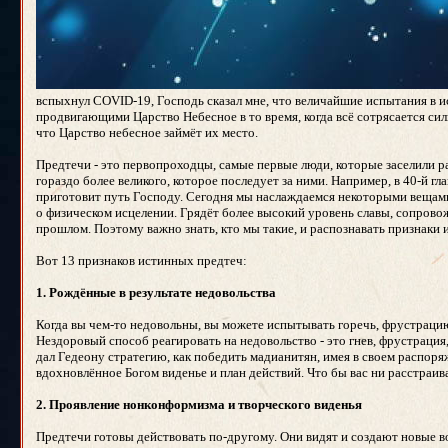
вспыхнул COVID-19, Господь сказал мне, что величайшие испытания в
продвигающими Царство Небесное в то время, когда всё сотрясается сил
что Царство небесное займёт их место.
Предтечи - это первопроходцы, самые первые люди, которые заселили р
гораздо более великого, которое последует за ними. Например, в 40-й 
приготовит путь Господу. Сегодня мы наслаждаемся некоторыми вещами
о физическом исцелении. Грядёт более высокий уровень славы, сопрово
прошлом. Поэтому важно знать, кто мы такие, и распознавать признаки 
Вот 13 признаков истинных предтеч:
1. Рождённые в результате недовольства
Когда вы чем-то недовольны, вы можете испытывать горечь, фрустрацию 
Нездоровый способ реагировать на недовольство - это гнев, фрустрация
дал Гедеону стратегию, как победить мадианитян, имея в своем распор
вдохновлённое Богом виденье и план действий. Что бы вас ни расстраивал
2. Проявление нонконформизма и творческого виденья
Предтечи готовы действовать по-другому. Они видят и создают новые 