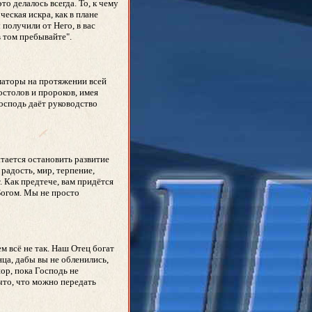
то делалось всегда. То, к чему
еская искра, как в плане
 получили от Него, в вас
в том пребывайте".
рматоры на протяжении всей
остолов и пророков, имея
Господь даёт руководство
тается остановить развитие
радость, мир, терпение,
. Как предтече, вам придётся
Богом. Мы не просто
м всё не так. Наш Отец богат
ца, дабы вы не обленились,
ор, пока Господь не
что, что можно передать