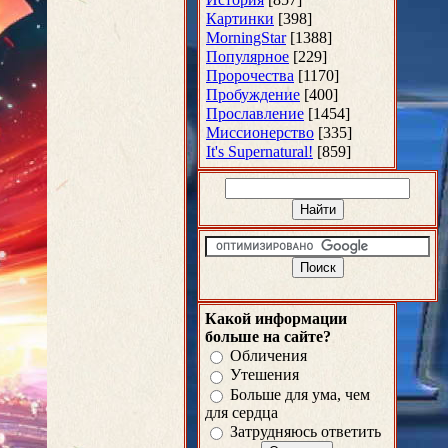
Картинки
[398]
MorningStar
[1388]
Популярное
[229]
Пророчества
[1170]
Пробуждение
[400]
Прославление
[1454]
Миссионерство
[335]
It's Supernatural!
[859]
Какой информации
больше на сайте?
Обличения
Утешения
Больше для ума, чем
для сердца
Затрудняюсь ответить