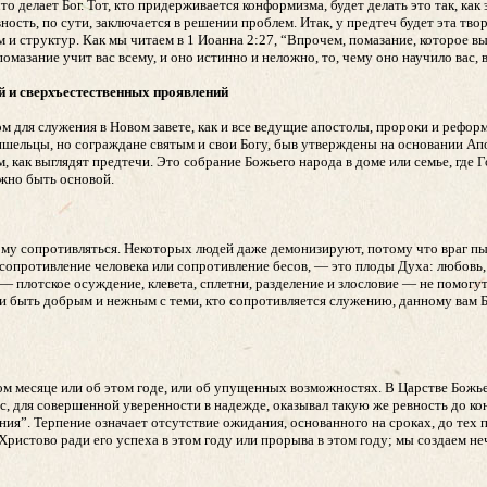
делает Бог. Тот, кто придерживается конформизма, будет делать это так, как э
ость, по сути, заключается в решении проблем. Итак, у предтеч будет эта творч
м и структур. Как мы читаем в 1 Иоанна 2:27, “Впрочем, помазание, которое вы
помазание учит вас всему, и оно истинно и неложно, то, чему оно научило вас, 
й и сверхъестественных проявлений
ом для служения в Новом завете, как и все ведущие апостолы, пророки и рефо
ришельцы, но сограждане святым и свои Богу, быв утверждены на основании Ап
 как выглядят предтечи. Это собрание Божьего народа в доме или семье, где 
лжно быть основой.
тому сопротивляться. Некоторых людей даже демонизируют, потому что враг пы
сопротивление человека или сопротивление бесов, — это плоды Духа: любовь, 
— плотское осуждение, клевета, сплетни, разделение и злословие — не помогут
 и быть добрым и нежным с теми, кто сопротивляется служению, данному вам 
ом месяце или об этом годе, или об упущенных возможностях. В Царстве Божье
с, для совершенной уверенности в надежде, оказывал такую же ревность до кон
я”. Терпение означает отсутствие ожидания, основанного на сроках, до тех п
ристово ради его успеха в этом году или прорыва в этом году; мы создаем не