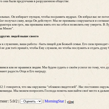
что они были предтечами в разрушенном обществе.
льных. Он избирает глупцов, чтобы посрамить мудрых. Он избрал вас не потом
 Бог получал славу, когда Он действует. Мы не призваны сокрушаться и соглаша
актера или грех, мы призваны взять его на себя и позволить ему умереть. В Л
 за Мною”.
я других людей выше своего
 к служению, ваша работа - быть пищей для Божьей семьи. Его сила приходит
ий не для того пришёл, чтобы Ему служили, но чтобы послужить и отдать душу
вимся или не нравимся людям. Мы будем судить о своём успехе по тому, что ду
нают радость Отца и Его награду.
м 12:1 говорится, что мы окружены “облаком свидетелей”. Нас постоянно окруж
й команды. Мы можем попросить Господа помочь нам найти своё место в даль
тинг: 5.0/2 |
|
MorningStar
|