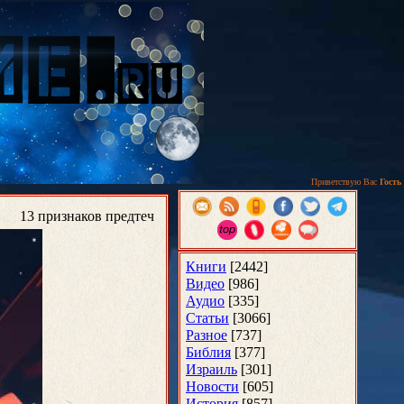
Приветствую Вас
Гость
13 признаков предтеч
Книги
[2442]
Видео
[986]
Аудио
[335]
Статьи
[3066]
Разное
[737]
Библия
[377]
Израиль
[301]
Новости
[605]
История
[857]