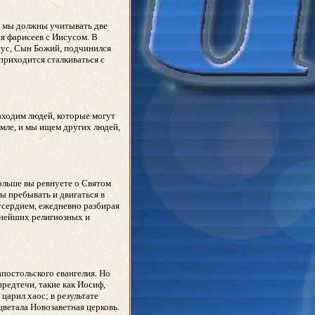
сь мы должны учитывать две
ия фарисеев с Иисусом. В
сус, Сын Божий, подчинился
 приходится сталкиваться с
находим людей, которые могут
емле, и мы ищем других людей,
больше вы ревнуете о Святом
ы пребывать и двигаться в
усердием, ежедневно разбирая
льнейших религиозных и
постольского евангелия. Но
предтечи, такие как Иосиф,
царил хаос; в результате
ветала Новозаветная церковь.