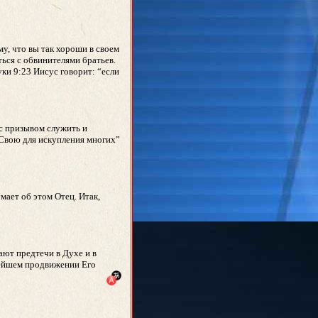
у, что вы так хороши в своем
ться с обвинителями братьев.
уки 9:23 Иисус говорит: “если
 с призывом служить и
 Свою для искупления многих”
мает об этом Отец. Итак,
ают предтечи в Духе и в
нейшем продвижении Его