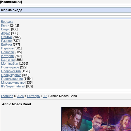
[
Излияние.ru
]
Форма входа
Беседка
Книги
[2442]
Видео
[986]
Аудио
[335]
Статьи
[3066]
Разное
[737]
Библия
[377]
Израиль
[301]
Новости
[605]
История
[857]
Картинки
[398]
MorningStar
[1388]
Популярное
[229]
Пророчества
[1170]
Пробуждение
[400]
Прославление
[1454]
Миссионерство
[335]
It's Supernatural!
[859]
Главная
»
2024
»
Октябрь
»
17
» Annie Moses Band
Annie Moses Band