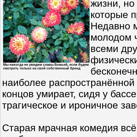
жизни, но
которые п
Недавно 
молодом ч
всеми др
физическ
Мы никогда не увидим славы Божьей, если будем
бесконечн
смотреть только на свой собственный бренд
наиболее распространённой 
концов умирает, сидя у басс
трагическое и ироничное за
Старая мрачная комедия вс