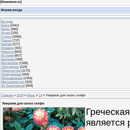
[
Излияние.ru
]
Форма входа
Беседка
Книги
[2442]
Видео
[986]
Аудио
[335]
Статьи
[3066]
Разное
[737]
Библия
[377]
Израиль
[301]
Новости
[605]
История
[857]
Картинки
[398]
MorningStar
[1388]
Популярное
[229]
Пророчества
[1170]
Пробуждение
[400]
Прославление
[1454]
Миссионерство
[335]
It's Supernatural!
[859]
Главная
»
2024
»
Июнь
»
19
» Умираем для своих селфи
Умираем для своих селфи
Греческая
является 