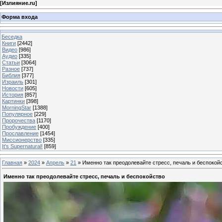
[
Излияние.ru
]
Форма входа
Беседка
Книги
[2442]
Видео
[986]
Аудио
[335]
Статьи
[3064]
Разное
[737]
Библия
[377]
Израиль
[301]
Новости
[605]
История
[857]
Картинки
[398]
MorningStar
[1388]
Популярное
[229]
Пророчества
[1170]
Пробуждение
[400]
Прославление
[1454]
Миссионерство
[335]
It's Supernatural!
[859]
Главная
»
2024
»
Апрель
»
21
» Именно так преодолевайте стресс, печаль и беспокой
Именно так преодолевайте стресс, печаль и беспокойство