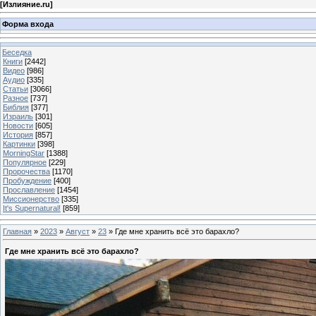
[
Излияние.ru
]
Форма входа
Беседка
Книги
[2442]
Видео
[986]
Аудио
[335]
Статьи
[3066]
Разное
[737]
Библия
[377]
Израиль
[301]
Новости
[605]
История
[857]
Картинки
[398]
MorningStar
[1388]
Популярное
[229]
Пророчества
[1170]
Пробуждение
[400]
Прославление
[1454]
Миссионерство
[335]
It's Supernatural!
[859]
Главная
»
2023
»
Август
»
23
» Где мне хранить всё это барахло?
Где мне хранить всё это барахло?