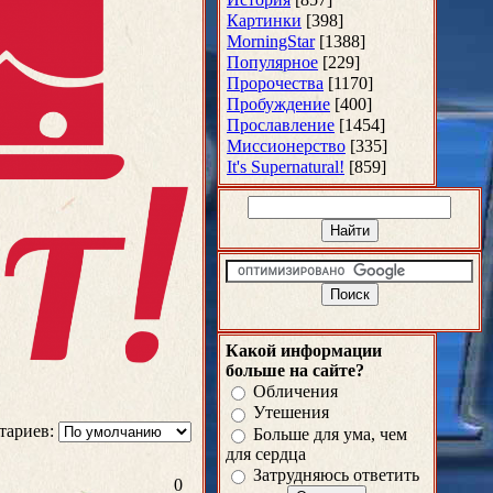
Картинки
[398]
MorningStar
[1388]
Популярное
[229]
Пророчества
[1170]
Пробуждение
[400]
Прославление
[1454]
Миссионерство
[335]
It's Supernatural!
[859]
Какой информации
больше на сайте?
Обличения
Утешения
тариев:
Больше для ума, чем
для сердца
Затрудняюсь ответить
0