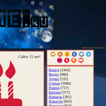
Приветствую Вас
Гость
Сайту 15 лет!
Книги
[2442]
Видео
[986]
Аудио
[335]
Статьи
[3066]
Разное
[737]
Библия
[377]
Израиль
[301]
Новости
[605]
История
[857]