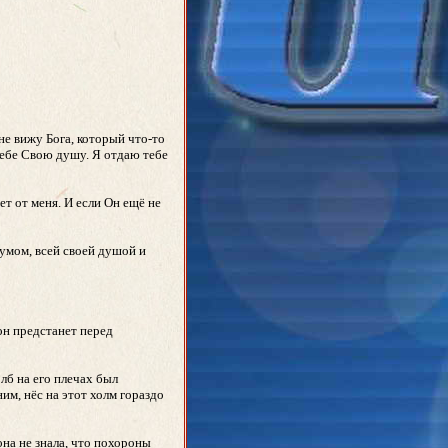
не вижу Бога, который что-то
 тебе Свою душу. Я отдаю тебе
ает от меня. И если Он ещё не
зумом, всей своей душой и
 он предстанет перед
олб на его плечах был
ним, нёс на этот холм гораздо
она не знала, что похороны