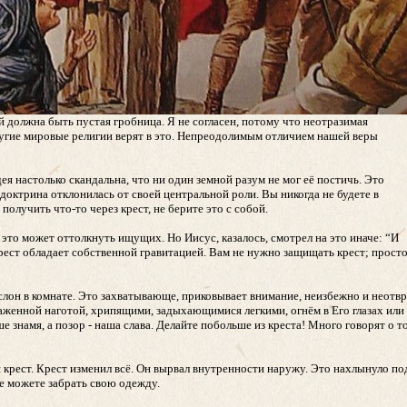
 должна быть пустая гробница. Я не согласен, потому что неотразимая
другие мировые религии верят в это. Непреодолимым отличием нашей веры
я настолько скандальна, что ни один земной разум не мог её постичь. Это
доктрина отклонилась от своей центральной роли. Вы никогда не будете в
получить что-то через крест, не берите это с собой.
 это может оттолкнуть ищущих. Но Иисус, казалось, смотрел на это иначе: “И
 Крест обладает собственной гравитацией. Вам не нужно защищать крест; прост
 слон в комнате. Это захватывающе, приковывает внимание, неизбежно и неотвр
каженной наготой, хрипящими, задыхающимися легкими, огнём в Его глазах или
 знамя, а позор - наша слава. Делайте побольше из креста! Много говорят о т
ся крест. Крест изменил всё. Он вырвал внутренности наружу. Это нахлынуло п
не можете забрать свою одежду.