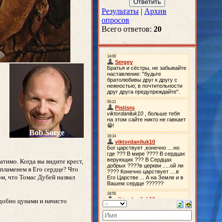
Результаты
|
Архив
опросов
Всего ответов:
20
Bob Sorge
о
атимо. Когда вы видите крест,
 пламенем в Его сердце? Что
ом, что Томас Дубей назвал
одобно цунами и начисто