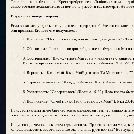
Теперь ничто не безопасно. Крест требует всего. Любовь хлынула подо
самое течение подхватит вас за ноги, оно унесёт и вас насмерть. Но пот
Внутреннее выйдет наружу
Если вы хотите увидеть, что у человека внутри, прибейте его гвоздями к 
они пронзили Его, вот что получилось:
1. Прощение: “Отче! прости им, ибо не знают, что делают” (Луки 
2. Обетование: “истинно говорю тебе, ныне же будешь со Мною в 
3. Сострадание: “Иисус, увидев Матерь и ученика тут стоящего,
И с этого времени ученик сей взял Её к себе” (Иоанна 19:26-27).
4. Верность: “Боже Мой, Боже Мой! для чего Ты Меня оставил?” 
5. Страстное желание: “Жажду” (Иоанна 19:28). Иисус тосковал 
6. Уверенность: “Совершилось” (Иоанна 19:30). Дело креста был
7. Подчинение: “Отче! в руки Твои предаю дух Мой” (Луки 23:46
Присутствующий палач был настолько ошеломлен тем, что вышло из это
обетование, сострадание, верность, страстное желание, уверенность, под
Иисус создал человеческое тело для распятия. При сотворении мира, когд
хочешь поместить все эти нервные окончания в руки вот так? Вот куда о