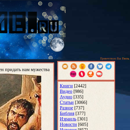
Приветствую Вас
Гость
ен придать нам мужества
Книги
[2442]
Видео
[986]
Аудио
[335]
Статьи
[3066]
Разное
[737]
Библия
[377]
Израиль
[301]
Новости
[605]
История
[857]