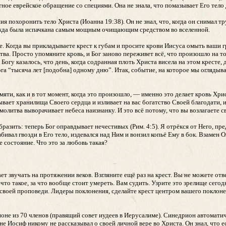
ное еврейское обращение со специями. Она не знала, что помазывает Его тело 
я похоронить тело Христа (Иоанна 19:38). Он не знал, что, когда он снимал тр
одежда была испачкана самым мощным очищающим средством во вселенной.
ете. Когда вы прикладываете крест к губам и просите крови Иисуса омыть ваши г
ства. Просто упомяните кровь, и Бог заново переживет всё, что произошло на том
 Богу казалось, что день, когда содранная плоть Христа висела на этом кресте, 
Бога “тысяча лет [подобна] одному дню”. Итак, событие, на которое мы оглядыв
амяти, как и в тот момент, когда это произошло, — именно это делает кровь Хр
ывает хранилища Своего сердца и изливает на вас богатство Своей благодати, 
молитва выворачивает небеса наизнанку. И это всё потому, что вы возлагаете с
зить: теперь Бог оправдывает нечестивых (Рим. 4:5). Я отрёкся от Него, пред
вбивал гвозди в Его тело, издевался над Ним и вонзил копьё Ему в бок. Взамен О
 состояние. Что это за любовь такая?
ет звучать на протяжении веков. Взгляните ещё раз на крест. Вы не можете от
что такое, за что вообще стоит умереть. Вам судить. Узрите это зрелище сегод
р своей проповеди. Лидеры поклонения, сделайте крест центром вашего поклон
не из 70 членов (правящий совет иудеев в Иерусалиме). Синедрион автоматич
не Иосиф никому не рассказывал о своей личной вере во Христа. Он знал, что е