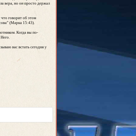
ыла вера, но он просто держал
т что говорит об этом
ова” (Марка 15:43).
отником. Когда вы по-
 Него.
зываю вас встать сегодня у