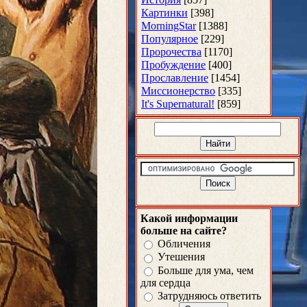
Картинки
[398]
MorningStar
[1388]
Популярное
[229]
Пророчества
[1170]
Пробуждение
[400]
Прославление
[1454]
Миссионерство
[335]
It's Supernatural!
[859]
Какой информации
больше на сайте?
Обличения
Утешения
Больше для ума, чем
для сердца
Затрудняюсь ответить