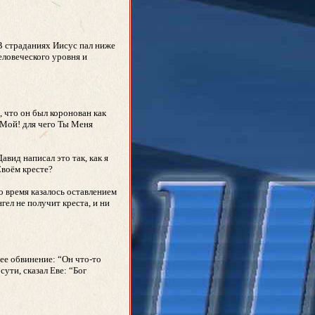
 В страданиях Иисус пал ниже
еловеческого уровня и
 что он был коронован как
 Мой! для чего Ты Меня
вид написал это так, как я
Своём кресте?
о время казалось оставлением
гел не получит креста, и ни
нее обвинение: “Он что-то
сути, сказал Еве: “Бог