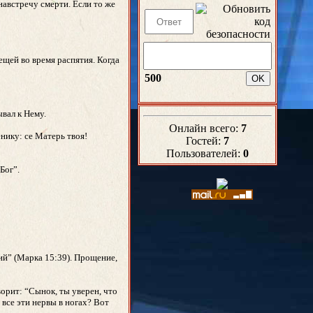
навстречу смерти. Если то же
вещей во время распятия. Когда
500
ывал к Нему.
Онлайн всего:
7
нику: се Матерь твоя!
Гостей:
7
Пользователей:
0
Бог”.
ий” (Марка 15:39). Прощение,
ворит: “Сынок, ты уверен, что
 все эти нервы в ногах? Вот