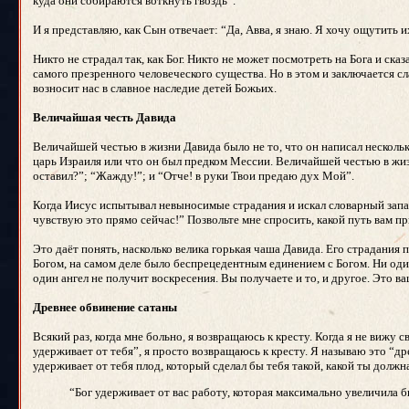
куда они собираются воткнуть гвоздь”.
И я представляю, как Сын отвечает: “Да, Авва, я знаю. Я хочу ощутить и
Никто не страдал так, как Бог. Никто не может посмотреть на Бога и ск
самого презренного человеческого существа. Но в этом и заключается сл
возносит нас в славное наследие детей Божьих.
Величайшая честь Давида
Величайшей честью в жизни Давида было не то, что он написал несколь
царь Израиля или что он был предком Мессии. Величайшей честью в жи
оставил?”; “Жажду!”; и “Отче! в руки Твои предаю дух Мой”.
Когда Иисус испытывал невыносимые страдания и искал словарный запас,
чувствую это прямо сейчас!” Позвольте мне спросить, какой путь вам п
Это даёт понять, насколько велика горькая чаша Давида. Его страдания 
Богом, на самом деле было беспрецедентным единением с Богом. Ни один 
один ангел не получит воскресения. Вы получаете и то, и другое. Это в
Древнее обвинение сатаны
Всякий раз, когда мне больно, я возвращаюсь к кресту. Когда я не вижу 
удерживает от тебя”, я просто возвращаюсь к кресту. Я называю это “дре
удерживает от тебя плод, который сделал бы тебя такой, какой ты долж
“Бог удерживает от вас работу, которая максимально увеличила 