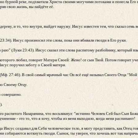
бно бурной реке, подхватила Христа своими могучими потоками и понесла Его 
еряв свою жизнь, вы найдёте её.
дереву, и то, что внутри, выйдет наружу. Иисус известен тем, что сказал семь 
23:34). Иисус произносил эти слова, пока они вбивали гвозди в Его руки.
раю” (Луки 23:43). Иисус сказал эти слова распятому разбойнику, который вз
 которого любил, говорит Матери Своей: Жено! се сын Твой. Потом говорит уче
 Иисус поручил заботу о Своей матери.
(Мф. 27:46). В свой самый мрачный час Он всё ещё называл Своего Отца “Мой 
по Своему Отцу.
о совершено.
).
го распятого Назарянина, что воскликнул: “истинно Человек Сей был Сын Бож
чинение - это то, что я хочу, чтобы из меня выходило, когда меня распинают!
а Иисус создавал для Себя человеческое тело, я могу представить, как Отец го
ни собираются воткнуть гвозди. Сынок, ты уверен, что хочешь вот так напрячь