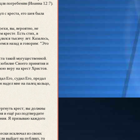
для погребения (Иоанна 12:7).
уп с креста, его шея была
рехи, вы, вероятно, не
 кресте. Есть стих, в
длился тысячу лет. Казалось,
аемся назад и говорим: “Это
иста такой могущественной.
изобилие Своего принятия и
вою веру на крест Христов.
ал Его, судил Его, предал
н надел мне на палец кольцо,
вергнуть крест; вы должны
ня и ещё раз подтвердите
ения. Я призываю каждого
ески исключал из своих
сли выйдет на публику, то