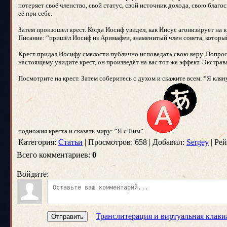
потеряет своё членство, свой статус, свой источник дохода, свою благос
её при себе.
Затем произошел крест. Когда Иосиф увидел, как Иисус агонизирует на к
Писание: “пришёл Иосиф из Аримафеи, знаменитый член совета, который 
Крест придал Иосифу смелости публично исповедать свою веру. Попрос
настоящему увидите крест, он произведёт на вас тот же эффект. Экстрав
Посмотрите на крест. Затем соберитесь с духом и скажите всем: “Я клян
подножия креста и сказать миру: “Я с Ним”.
Категория:
Статьи
| Просмотров: 658 | Добавил:
Sergey
| Рей
Всего комментариев:
0
Войдите:
Транслитерация и виртуальная клави
Отправить