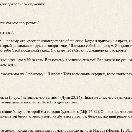
ля плодотворного служения”.
гли бы вам процветать”.
ать вам”.
у — потому что крест пригвождает это обвинение. Когда я прихожу на крест, я 
, который раскидывает руки и говорит мне: “Я отдаю тебе Свой разум. Я отдаю
аю тебе Свой последний вздох. Я отдаю тебе Свою последнюю каплю крови”.
ёт мне всё, что у Него есть. Вот почему я заявляю, что мой Бог ничего не утаив
ше, чем я.
 и сказать моему Любимому: “Я люблю Тебя всем своим сердцем, всем своим ра
казал Иисус, “не знают, что делают” (Луки 23:34). Пилат не знал, что однажды
то они делали на кресте. Но и Его друзья тоже.
а спине балку, о которой мы сегодня будем петь (Мф. 27:32). Он не знал, что ст
менем этой балки, отчего у него на лбу выступил пот, Человек, идущий рядом с 
о делает. Когда она выливала ароматное масло на ноги Иисуса (Иоанна 12:3), 