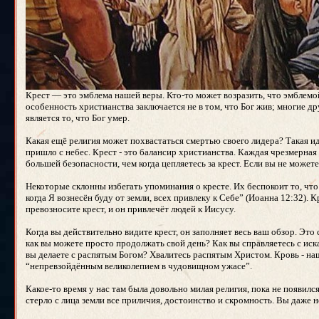
Крест — это эмблема нашей веры. Кто-то может возразить, что эмблемой
особенность христианства заключается не в том, что Бог жив; многие 
является то, что Бог умер.
Какая ещё религия может похвастаться смертью своего лидера? Такая иде
пришло с небес. Крест - это балансир христианства. Каждая чрезмерная 
большей безопасности, чем когда цепляетесь за крест. Если вы не можете 
Некоторые склонны избегать упоминания о кресте. Их беспокоит то, что
когда Я вознесён буду от земли, всех привлеку к Себе” (Иоанна 12:32).
превозносите крест, и он привлечёт людей к Иисусу.
Когда вы действительно видите крест, он заполняет весь ваш обзор. Это
как вы можете просто продолжать свой день? Как вы справляетесь с ис
вы делаете с распятым Богом? Хвалитесь распятым Христом. Кровь - наше
“непревзойдённым великолепием в чудовищном ужасе”.
Какое-то время у нас там была довольно милая религия, пока не появил
стерло с лица земли все приличия, достоинство и скромность. Вы даже 