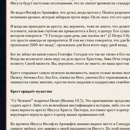
Иисуса будут настолько поспешными, что не хватит времени на стандарт
Не ведал Иосиф из Аримафеи, что делал, когда просил у Пилата разрешени
испачкана кровью, которая забирала грехи мира. Он не знал, что его 
И когда вы приходите ко кресту, вы, вероятно, тоже не знаете, что дела
осознаете, насколько глубоко вы прикасаетесь к Богу, к центру Его суще
котором говорится: “У Господа один день, как тысяча лет” (2 Петра 3:8).
это просто никогда не прекратится. В том же стихе говорится, что для 
произошло 2000 лет назад”, произошло для Бога всего пару дней назад.
Бог не забыл ни капли ужаса Голгофы. Сегодня это так же свежо в Его п
Когда вы возлагаете свою веру на дело креста Христова, Авва Отче откр
полноту Своей милости. Вы, вероятно, этого не знаете, но ваша простая 
Крест открывает самую нелепую возможность, какую только можно вообра
Пилату, бичевал Его, бил Его, плевал на Него, увенчал Его терновником, 
накинул на спину мантию, одел на ноги сандалии и подарил мне семейное
Крест придаёт мужество
“Се Человек!” вскричал Пилат (Иоанна 19:5). Это приглашение продолжа
судить крест. Либо это величайшая мистификация в истории, либо это не
свою верность кресту Иисуса Христа. Пасторы, поставьте крест в цент
верующего вернуть крест в центр ваших привязанностей.
Во времена Иисуса Иосиф из Аримафеи занимал видное место в Синедрио
синагог любого, кто заявлял о своей преданности Иисусу. По этой причи