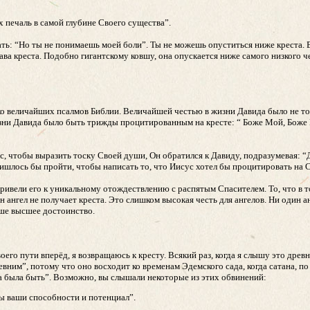
х печаль в самой глубине Своего существа”.
азать: “Но ты не понимаешь моей боли”. Ты не можешь опуститься ниже креста.
ава креста. Подобно гигантскому ковшу, она опускается ниже самого низкого ч
ко величайших псалмов Библии. Величайшей честью в жизни Давида было не то,
зни Давида было быть трижды процитированным на кресте: “ Боже Мой, Боже
 чтобы выразить тоску Своей души, Он обратился к Давиду, подразумевая: “Да
ришлось бы пройти, чтобы написать то, что Иисус хотел бы процитировать на 
привели его к уникальному отождествлению с распятым Спасителем. То, что в т
ангел не получает креста. Это слишком высокая честь для ангелов. Ни один ан
аше высшее достоинство.
своего пути вперёд, я возвращаюсь к кресту. Всякий раз, когда я слышу это древ
вним”, потому что оно восходит ко временам Эдемского сада, когда сатана, по 
на была быть”. Возможно, вы слышали некоторые из этих обвинений:
бы ваши способности и потенциал”.