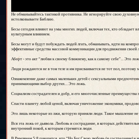
Не обманывайтесь тактикой противника. Не игнорируйте свою духовную
истолковываете Библию.
Бесы сегодня влияют на умы многих людей, включая тех, кто обладает в
культурным влиянием.
Бесы могут и будут побуждать людей лгать, обманывать, идти на компр
эффективные средства массовой коммуникации для продвижения своей лж
Аборт - это акт “любви к своему ближнему, как к самому себе”... Это лож
Люди рождаются не в том теле и им присваивается не тот пол, поэтому 
Ознакомление даже самых маленьких детей с сексуальными предпочтени
принимающими выбор других... Это ложь.
Социализм сострадателен и добр, и его многочисленные преимущества п
Спасти планету любой ценой, включая уничтожение экономики, продово
Это лишь некоторые из лжи, которую приняли люди. Такое мышление не 
Вся эта ложь от дьявола. Любовь и сострадание, в которых действитель
внутренний покой, к которым стремятся люди.
В Римлянам 5:8 говорится, что “Но Бог Свою любовь (и сострадание) к н