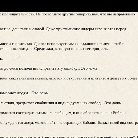
 проницательность. Не позволяйте другим говорить вам, что вы неправильно
ластью, деньгами и славой. Даже христианские лидеры склоняются перед
омисс и творить зло. Дьявол использует самых выдающихся личностей и
и и повестки дня. Среди лжи, которую говорят сегодня, есть:
ь.
мы должны помочь им исправить эту ошибку... Это ложь.
ями, сексуальными актами, наготой и откровенным контентом делает их боле
омогают людям... Это ложь.
льствия, предметов снабжения и индивидуальных свобод... Это ложь.
является сострадательным или любящим, и оно абсолютно не из Библии.
но нуждаются люди, можно найти на страницах Библии. Только такой вид состр
ам доказывает тем, что Христос умер за нас, когда мы были ещё грешниками”. 