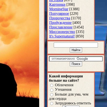
Картинки
[398]
MorningStar
[1388]
Популярное
[229]
Пророчества
[1170]
Пробуждение
[400]
Прославление
[1454]
Миссионерство
[335]
It's Supernatural!
[859]
Какой информации
больше на сайте?
Обличения
Утешения
Больше для ума, чем
для сердца
Затрудняюсь ответить