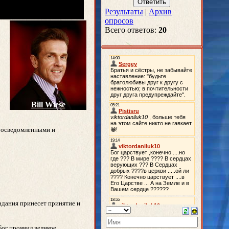
Результаты
|
Архив
опросов
Всего ответов:
20
Bill Wiese
е осведомленными и
адания принесет принятие и
Бог проявил великое