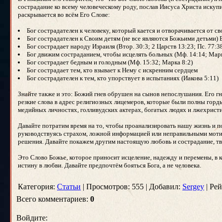
сострадание ко всему человеческому роду, послав Иисуса Христа искупи
раскрывается во всём Его Слове:
Бог сострадателен к человеку, который кается и отворачивается от св
Бог сострадателен к Своим детям (не все являются Божьими детьми) 
Бог сострадает народу Израиля (Втор. 30:3; 2 Царств 13:23; Пс. 77:38
Бог движим состраданием, чтобы исцелять больных (Мф. 14:14; Марк
Бог сострадает бедным и голодным (Мф. 15:32; Марка 8:2)
Бог сострадает тем, кто взывает к Нему с искренним сердцем
Бог сострадателен к тем, кто упорствует в испытаниях (Иакова 5:11)
Знайте также и это: Божий гнев обрушен на сынов непослушания. Его гне
резкие слова в адрес религиозных лицемеров, которые были полны горды
медийных личностях, голливудских актерах, богатых людях и лжехрист
Давайте потратим время на то, чтобы проанализировать нашу жизнь и 
руководствуясь страхом, ложной информацией или неправильными моти
решения. Давайте покажем другим настоящую любовь и сострадание, т
Это Слово Божье, которое приносит исцеление, надежду и перемены, в
истину в любви. Давайте предпочтём бояться Бога, а не человека.
Категория:
Статьи
| Просмотров: 555 | Добавил:
Sergey
| Рей
Всего комментариев:
0
Войдите: