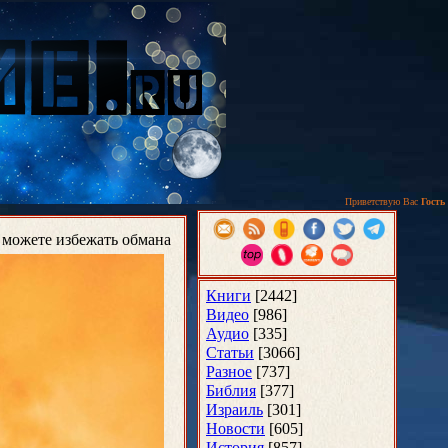
Приветствую Вас
Гость
 можете избежать обмана
Книги
[2442]
Видео
[986]
Аудио
[335]
Статьи
[3066]
Разное
[737]
Библия
[377]
Израиль
[301]
Новости
[605]
История
[857]