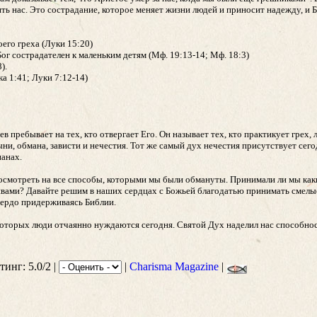
ть нас. Это сострадание, которое меняет жизни людей и приносит надежду, и 
оего греха (Луки 15:20)
Бог сострадателен к маленьким детям (Мф. 19:13-14; Мф. 18:3)
).
а 1:41; Луки 7:12-14)
в пребывает на тех, кто отвергает Его. Он называет тех, кто практикует грех,
ни, обмана, зависти и нечестия. Тот же самый дух нечестия присутствует сего
ианах.
посмотреть на все способы, которыми мы были обмануты. Принимали ли мы как
вами? Давайте решим в наших сердцах с Божьей благодатью принимать смелы
вердо придерживаясь Библии.
 которых люди отчаянно нуждаются сегодня. Святой Дух наделил нас способн
тинг: 5.0/2 |
|
Charisma Magazine
|