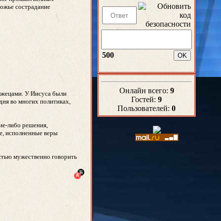
Божье сострадание
500
Онлайн всего:
9
 лжецами. У Иисуса были
Гостей:
9
дня во многих политиках,
Пользователей:
0
ие-либо решения,
е, исполненные веры
остью мужественно говорить