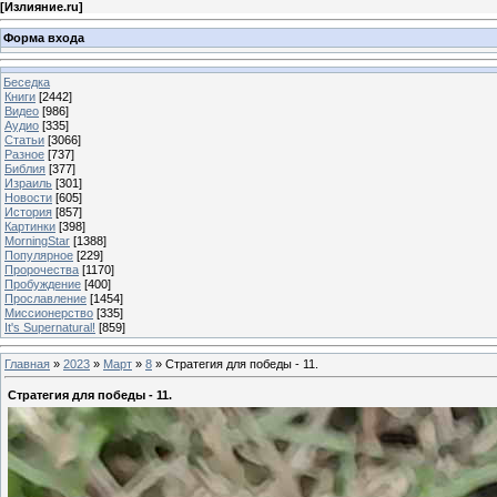
[
Излияние.ru
]
Форма входа
Беседка
Книги
[2442]
Видео
[986]
Аудио
[335]
Статьи
[3066]
Разное
[737]
Библия
[377]
Израиль
[301]
Новости
[605]
История
[857]
Картинки
[398]
MorningStar
[1388]
Популярное
[229]
Пророчества
[1170]
Пробуждение
[400]
Прославление
[1454]
Миссионерство
[335]
It's Supernatural!
[859]
Главная
»
2023
»
Март
»
8
» Стратегия для победы - 11.
Стратегия для победы - 11.