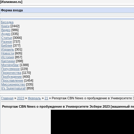
[
Излияние.ru
]
Форма входа
Беседка
Книги
[2442]
Видео
[986]
Аудио
[335]
Статьи
[3066]
Разное
[737]
Библия
[377]
Израиль
[301]
Новости
[605]
История
[857]
Картинки
[398]
MorningStar
[1388]
Популярное
[229]
Пророчества
[1170]
Пробуждение
[400]
Прославление
[1454]
Миссионерство
[335]
It's Supernatural!
[859]
Главная
»
2023
»
Февраль
»
21
» Репортаж CBN News о пробуждение в Университете 
Репортаж CBN News о пробуждение в Университете Эсбери 2023 [машинный п