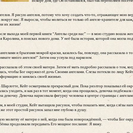
“Вскоре дом, где Он остановился, был так переполнен посети
елов. Я рисую ангелов, потому что хочу создать что-то, отражающее мою веру.
вокруг нас. Я выросла, чтобы молиться не только об ангеле-хранителе для кажд
ни их жизни!
сле выхода моей первой книги “Ангелы среди нас” — в мою студию вошла женщ
я Каролина, в поисках нового дома. У неё была история, которой она могла под
нгелами и брызгами мокрой краски, казалось бы, повсюду, она рассказала о том
комнате много ангелов!” Затем она уснула под наркозом.
ассказала об этом своей матери. Затем её мать подробно рассказала о том, ког
ась, чтобы Бог окружил её дочь Своими ангелами. Слезы потекли по лицу Кейт
нформацию и занялась своей жизнью.
в Шарлотте, Кейт осматривала прекрасный дом. Пока риэлтор показывал ей окр
ась уходить, и как раз в тот момент, когда она прощалась, девочка подбежала 
на девочку. Девочка нарисовала фигурку человека в центре страницы с ангелам
 в моей студии, Кейт вытащила рисунок, чтобы показать мне, когда слёзы напол
ё же этот простой рисунок запал мне глубоко в душу.
ую молитву её матери о ней, когда она была новорождённой, — чтобы Бог окру
бёнка продолжали передавать Его мощное послание: Я вижу.