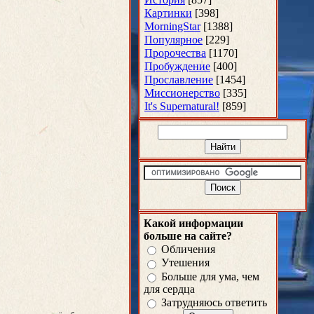
Картинки
[398]
MorningStar
[1388]
Популярное
[229]
Пророчества
[1170]
Пробуждение
[400]
Прославление
[1454]
Миссионерство
[335]
It's Supernatural!
[859]
Какой информации
больше на сайте?
Обличения
Утешения
Больше для ума, чем
для сердца
Затрудняюсь ответить