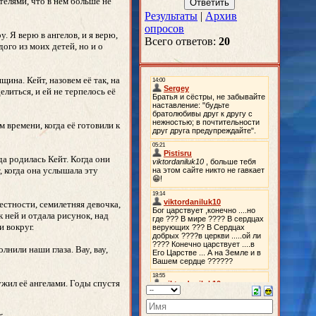
телями, что в нём больше не
Результаты
|
Архив
опросов
 Я верю в ангелов, и я верю,
Всего ответов:
20
ого из моих детей, но и о
ина. Кейт, назовем её так, на
елиться, и ей не терпелось её
 времени, когда её готовили к
да родилась Кейт. Когда они
, когда она услышала эту
естности, семилетняя девочка,
к ней и отдала рисунок, над
и вокруг.
нили наши глаза. Вау, вау,
жил её ангелами. Годы спустя