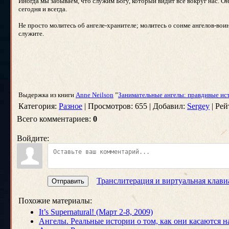
Иногда мы забываем, что служим Богу, который видит всё вокруг нас. О
сегодня и всегда.
Не просто молитесь об ангеле-хранителе; молитесь о сонме ангелов-вои
служите.
Выдержка из книги
Anne Neilson
”
Занимательные ангелы: правдивые ис
Категория:
Разное
| Просмотров: 655 | Добавил:
Sergey
| Рей
Всего комментариев:
0
Войдите:
Транслитерация и виртуальная клави
Отправить
Похожие материалы:
It’s Supernatural! (Март 2-8, 2009)
Ангелы. Реальные истории о том, как они касаются 