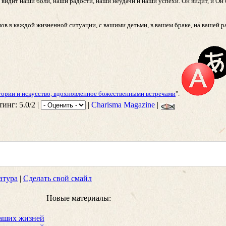
н видит наши боли, наши радости, наши неудачи и наши успехи. Он видит, и Он
нов в каждой жизненной ситуации, с вашими детьми, в вашем браке, на вашей р
тории и искусство, вдохновленное божественными встречами
".
тинг: 5.0/2 |
|
Charisma Magazine
|
атура
|
Сделать свой смайл
Новые материалы:
наших жизней