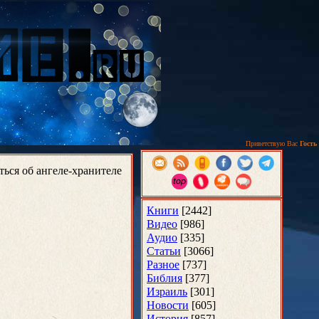
Приветствую Вас
Гость
ься об ангеле-хранителе
Книги
[2442]
Видео
[986]
Аудио
[335]
Статьи
[3066]
Разное
[737]
Библия
[377]
Израиль
[301]
Новости
[605]
История
[857]