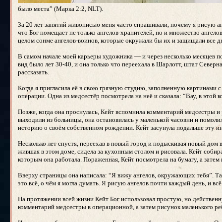
было места” (Марка 2:2, NLT).
За 20 лет занятий живописью меня часто спрашивали, почему я рисую анг
что Бог помещает не только ангелов-хранителей, но и множество ангелов 
целом сонме ангелов-воинов, которые окружали бы их и защищали все д
В самом начале моей карьеры художника — и через несколько месяцев по
вид было лет 30-40, и она только что переехала в Шарлотт, штат Северна
рассказать.
Когда я пригласила её в свою грязную студию, заполненную картинами с а
операции. Одна из медсестёр посмотрела на неё и сказала: “Вау, в этой 
Позже, когда она проснулась, Кейт вспомнила комментарий медсестры и р
выходили из больницы, она остановилась у маленькой часовни и помолил
историю о своём собственном рождении. Кейт засунула подальше эту и
Несколько лет спустя, переехав в новый город и подыскивая новый дом 
жившая в этом доме, сидела за кухонным столом и рисовала. Кейт собирал
которым она работала. Пораженная, Кейт посмотрела на бумагу, а затем 
Вверху страницы она написала: “Я вижу ангелов, окружающих тебя”. Там,
это всё, о чём я могла думать. Я рисую ангелов почти каждый день, и вс
На протяжении всей жизни Кейт Бог использовал простую, но действенн
комментарий медсестры в операционной, а затем рисунок маленького ре