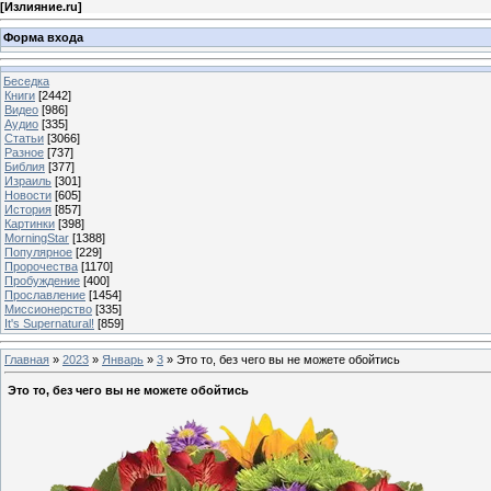
[
Излияние.ru
]
Форма входа
Беседка
Книги
[2442]
Видео
[986]
Аудио
[335]
Статьи
[3066]
Разное
[737]
Библия
[377]
Израиль
[301]
Новости
[605]
История
[857]
Картинки
[398]
MorningStar
[1388]
Популярное
[229]
Пророчества
[1170]
Пробуждение
[400]
Прославление
[1454]
Миссионерство
[335]
It's Supernatural!
[859]
Главная
»
2023
»
Январь
»
3
» Это то, без чего вы не можете обойтись
Это то, без чего вы не можете обойтись