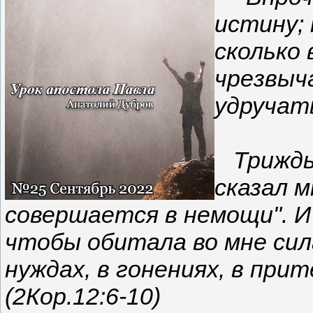
истину; 
сколько
чрезвыч
удручать
Трижды
сказал м
совершается в немощи". И
чтобы обитала во мне сил
нуждах, в гонениях, в при
(2Кор.12:6-10)