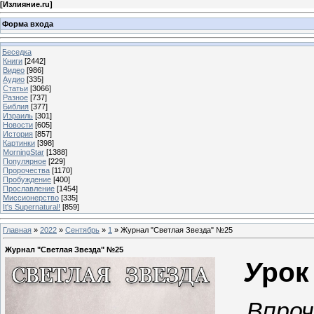
[
Излияние.ru
]
Форма входа
Беседка
Книги
[2442]
Видео
[986]
Аудио
[335]
Статьи
[3066]
Разное
[737]
Библия
[377]
Израиль
[301]
Новости
[605]
История
[857]
Картинки
[398]
MorningStar
[1388]
Популярное
[229]
Пророчества
[1170]
Пробуждение
[400]
Прославление
[1454]
Миссионерство
[335]
It's Supernatural!
[859]
Главная
»
2022
»
Сентябрь
»
1
» Журнал "Светлая Звезда" №25
Журнал "Светлая Звезда" №25
У
рок
Впроч