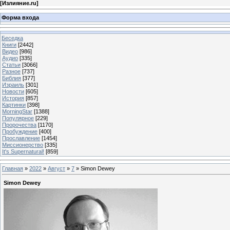
[
Излияние.ru
]
Форма входа
Беседка
Книги
[2442]
Видео
[986]
Аудио
[335]
Статьи
[3066]
Разное
[737]
Библия
[377]
Израиль
[301]
Новости
[605]
История
[857]
Картинки
[398]
MorningStar
[1388]
Популярное
[229]
Пророчества
[1170]
Пробуждение
[400]
Прославление
[1454]
Миссионерство
[335]
It's Supernatural!
[859]
Главная
»
2022
»
Август
»
7
» Simon Dewey
Simon Dewey