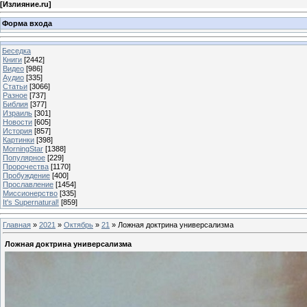
[
Излияние.ru
]
Форма входа
Беседка
Книги
[2442]
Видео
[986]
Аудио
[335]
Статьи
[3066]
Разное
[737]
Библия
[377]
Израиль
[301]
Новости
[605]
История
[857]
Картинки
[398]
MorningStar
[1388]
Популярное
[229]
Пророчества
[1170]
Пробуждение
[400]
Прославление
[1454]
Миссионерство
[335]
It's Supernatural!
[859]
Главная
»
2021
»
Октябрь
»
21
» Ложная доктрина универсализма
Ложная доктрина универсализма