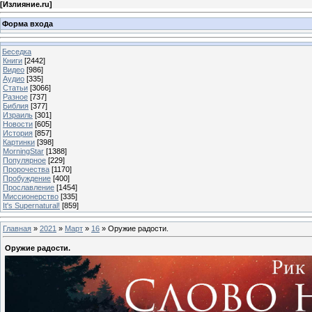
[
Излияние.ru
]
Форма входа
Беседка
Книги
[2442]
Видео
[986]
Аудио
[335]
Статьи
[3066]
Разное
[737]
Библия
[377]
Израиль
[301]
Новости
[605]
История
[857]
Картинки
[398]
MorningStar
[1388]
Популярное
[229]
Пророчества
[1170]
Пробуждение
[400]
Прославление
[1454]
Миссионерство
[335]
It's Supernatural!
[859]
Главная
»
2021
»
Март
»
16
» Оружие радости.
Оружие радости.