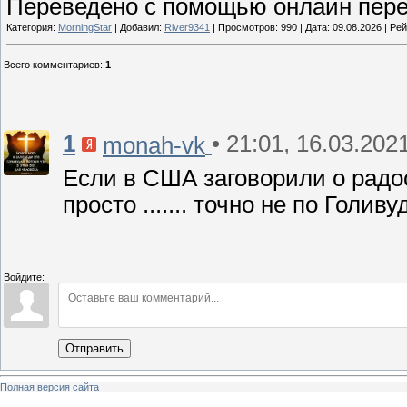
Переведено с помощью онлайн пере
Категория:
MorningStar
| Добавил:
River9341
| Просмотров: 990 | Дата:
09.08.2026
| Рей
Всего комментариев
:
1
1
• 21:01, 16.03.202
monah-vk
Если в США заговорили о радост
просто ....... точно не по Голив
Войдите:
Отправить
Полная версия сайта