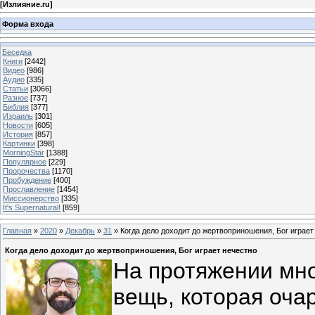
[
Излияние.ru
]
Форма входа
Беседка
Книги
[2442]
Видео
[986]
Аудио
[335]
Статьи
[3066]
Разное
[737]
Библия
[377]
Израиль
[301]
Новости
[605]
История
[857]
Картинки
[398]
MorningStar
[1388]
Популярное
[229]
Пророчества
[1170]
Пробуждение
[400]
Прославление
[1454]
Миссионерство
[335]
It's Supernatural!
[859]
Главная
»
2020
»
Декабрь
»
31
» Когда дело доходит до жертвоприношения, Бог играет
Когда дело доходит до жертвоприношения, Бог играет нечестно
На протяжении мно
вещь, которая оча