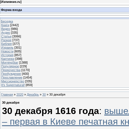
[
Излияние.ru
]
Форма входа
Беседка
Книги
[2442]
Видео
[986]
Аудио
[335]
Статьи
[3066]
Разное
[737]
Библия
[377]
Израиль
[301]
Новости
[605]
История
[857]
Картинки
[398]
MorningStar
[1388]
Популярное
[229]
Пророчества
[1170]
Пробуждение
[400]
Прославление
[1454]
Миссионерство
[335]
It's Supernatural!
[859]
Главная
»
2020
»
Декабрь
»
30
» 30 декабря
30 декабря
30 декабря 1616 года
:
вышел
– первая в Киеве печатная к