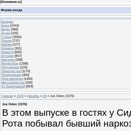
[
Излияние.ru
]
Форма входа
Беседка
Книги
[2442]
Видео
[986]
Аудио
[335]
Статьи
[3066]
Разное
[737]
Библия
[377]
Израиль
[301]
Новости
[605]
История
[857]
Картинки
[398]
MorningStar
[1388]
Популярное
[229]
Пророчества
[1170]
Пробуждение
[400]
Прославление
[1454]
Миссионерство
[335]
It's Supernatural!
[859]
Главная
»
2020
»
Декабрь
»
26
» Joe Oden (1076)
Joe Oden (1076)
В этом выпуске в гостях у Си
Рота побывал бывший нарко