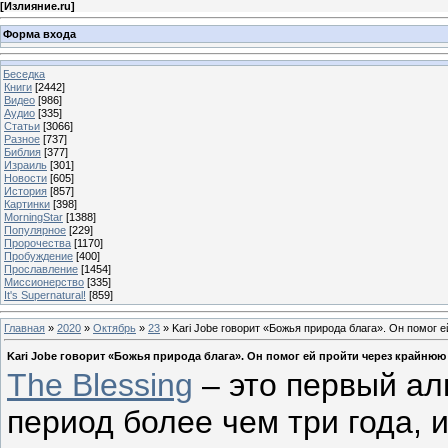
[
Излияние.ru
]
Форма входа
Беседка
Книги
[2442]
Видео
[986]
Аудио
[335]
Статьи
[3066]
Разное
[737]
Библия
[377]
Израиль
[301]
Новости
[605]
История
[857]
Картинки
[398]
MorningStar
[1388]
Популярное
[229]
Пророчества
[1170]
Пробуждение
[400]
Прославление
[1454]
Миссионерство
[335]
It's Supernatural!
[859]
Главная
»
2020
»
Октябрь
»
23
» Kari Jobe говорит «Божья природа блага». Он помог
Kari Jobe говорит «Божья природа блага». Он помог ей пройти через крайню
The Blessing
– это первый ал
период более чем три года, и