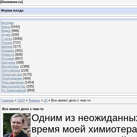
[
Излияние.ru
]
Форма входа
Беседка
Книги
[2442]
Видео
[986]
Аудио
[335]
Статьи
[3066]
Разное
[737]
Библия
[377]
Израиль
[301]
Новости
[605]
История
[857]
Картинки
[398]
MorningStar
[1388]
Популярное
[229]
Пророчества
[1170]
Пробуждение
[400]
Прославление
[1454]
Миссионерство
[335]
It's Supernatural!
[859]
Главная
»
2020
»
Январь
»
28
» Все имеют дело с чем-то
Все имеют дело с чем-то
Одним из неожиданных
время моей химиотера