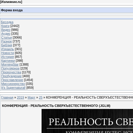
[
Излияние.ru
]
Форма входа
Беседка
Книги
[2442]
Видео
[986]
Аудио
[335]
Статьи
[3066]
Разное
[737]
Библия
[377]
Израиль
[301]
Новости
[605]
История
[857]
Картинки
[398]
MorningStar
[1388]
Популярное
[229]
Пророчества
[1170]
Пробуждение
[400]
Прославление
[1454]
Миссионерство
[335]
It's Supernatural!
[859]
Главная
»
2019
»
Март
»
25
» КОНФЕРЕНЦИЯ - РЕАЛЬНОСТЬ СВЕРХЪЕСТЕСТВЕННО
КОНФЕРЕНЦИЯ - РЕАЛЬНОСТЬ СВЕРХЪЕСТЕСТВЕННОГО (JGLM)